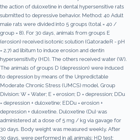
the action of duloxetine in dental hypersensitive rats
submitted to depressive behavior. Method: 40 Adult
male rats were divided into 5 groups (total = 40 /
group = 8). For 30 days, animals from groups E
(erosion) received isotonic solution (GatoradeR - pH
= 2.7) ad libitum to induce erosion and dentin
hypersensitivity (HD). The others received water (W).
The animals of groups D (depression) were induced
to depression by means of the Unpredictable
Moderate Chronic Stress (UMCS) model. Group
Division: W = Water; E = erosion; D = depression; DDu
= depression + duloxetine; EDDu = erosion +
depression + duloxetine. Duloxetine (Du) was
administered at a dose of 5 mg / kg via gavage for
30 days. Body weight was measured weekly. After
30 days, were performed in all animals: HD test;