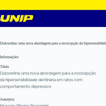
Pular
para
o
conteúdo
Duloxetina: uma nova abordagem para a nocicepção da hipersensibilid
Informações
Título
Duloxetina: uma nova abordagem para a nocicepção
da hipersensibilidade dentinária em ratos com
comportamento depressivo
Autor(es)
Marcelo Ribeiro Bergamini