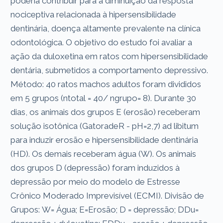
poderia contribuir para a diminuição da resposta
nociceptiva relacionada à hipersensibilidade
dentinária, doença altamente prevalente na clínica
odontológica. O objetivo do estudo foi avaliar a
ação da duloxetina em ratos com hipersensibilidade
dentária, submetidos a comportamento depressivo.
Método: 40 ratos machos adultos foram divididos
em 5 grupos (ntotal = 40/ ngrupo= 8). Durante 30
dias, os animais dos grupos E (erosão) receberam
solução isotônica (GatoradeR - pH=2,7) ad libitum
para induzir erosão e hipersensibilidade dentinária
(HD). Os demais receberam água (W). Os animais
dos grupos D (depressão) foram induzidos à
depressão por meio do modelo de Estresse
Crônico Moderado Imprevisível (ECMI). Divisão de
Grupos: W= Água; E=Erosão; D = depressão; DDu=