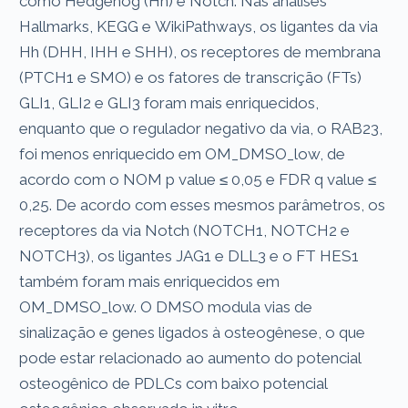
como Hedgehog (Hh) e Notch. Nas análises
Hallmarks, KEGG e WikiPathways, os ligantes da via
Hh (DHH, IHH e SHH), os receptores de membrana
(PTCH1 e SMO) e os fatores de transcrição (FTs)
GLI1, GLI2 e GLI3 foram mais enriquecidos,
enquanto que o regulador negativo da via, o RAB23,
foi menos enriquecido em OM_DMSO_low, de
acordo com o NOM p value ≤ 0,05 e FDR q value ≤
0,25. De acordo com esses mesmos parâmetros, os
receptores da via Notch (NOTCH1, NOTCH2 e
NOTCH3), os ligantes JAG1 e DLL3 e o FT HES1
também foram mais enriquecidos em
OM_DMSO_low. O DMSO modula vias de
sinalização e genes ligados à osteogênese, o que
pode estar relacionado ao aumento do potencial
osteogênico de PDLCs com baixo potencial