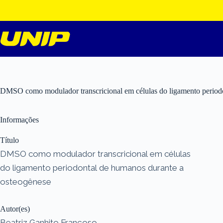
Pular
para
o
conteúdo
DMSO como modulador transcricional em células do ligamento periodo
Informações
Título
DMSO como modulador transcricional em células
do ligamento periodontal de humanos durante a
osteogênese
Autor(es)
Beatriz Ganhito Françoso