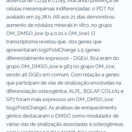
ausência de CD34 e CD45, indicando presença de
células mesenquimais indiferenciadas; o PDT foi
avaliado em 29,78 h. AR aos 21 dias demonstrou
aumento de nódulos minerais in vitro, no grupo
OM_DMSO_low (p ≤ 0.01 x OM_low). O
transcriptoma revelou que, dos genes que
apresentaram log2FoldChange 1.5 (genes
diferencialmente expressos - DGEs), 824 eram do
grupo OM_DMSO_low e 963 no grupo OM_low,
sendo 46 DGEs em comum. Com relação a genes
que participam de vias de sinalização envolvidas na
diferenciação osteogênica, ALPL, BGLAP, COL1A1 e
SP7 foram mais expressos em OM_DMSO_low
(log2FoldChange). As análises de enriquecimento
gênico destacaram o DMSO como modulador de
várias vias de sinalização associadas à osteogênese,