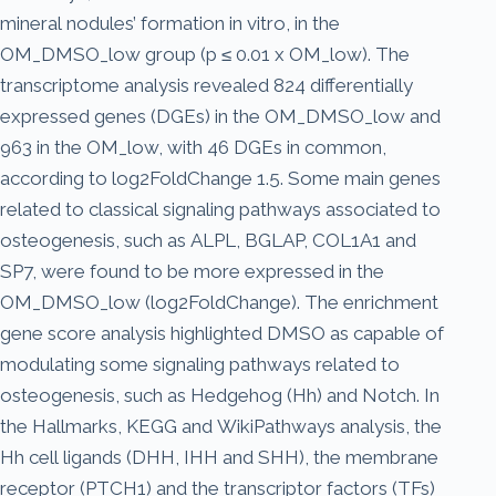
mineral nodules’ formation in vitro, in the
OM_DMSO_low group (p ≤ 0.01 x OM_low). The
transcriptome analysis revealed 824 differentially
expressed genes (DGEs) in the OM_DMSO_low and
963 in the OM_low, with 46 DGEs in common,
according to log2FoldChange 1.5. Some main genes
related to classical signaling pathways associated to
osteogenesis, such as ALPL, BGLAP, COL1A1 and
SP7, were found to be more expressed in the
OM_DMSO_low (log2FoldChange). The enrichment
gene score analysis highlighted DMSO as capable of
modulating some signaling pathways related to
osteogenesis, such as Hedgehog (Hh) and Notch. In
the Hallmarks, KEGG and WikiPathways analysis, the
Hh cell ligands (DHH, IHH and SHH), the membrane
receptor (PTCH1) and the transcriptor factors (TFs)