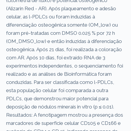
(citometria de fluxo) e potencial osteogênico
(Alizarin Red - AR). Após plaqueamento e adesão
celular, as l-PDLCs ou foram induzidas à
diferenciação osteogênica somente (OM_low) ou
foram pré-tratadas com DMSO 0.025 % por 72 h
(OM_DMSO_low) e então induzidas à diferenciação
osteogênica. Após 21 dias, foi realizada a coloração
com AR. Após 10 dias, foi extraído RNA de 3
experimentos independentes, o sequenciamento foi
realizado e as análises de Bioinformática foram
conduzidas. Para ser classificada como l-PDLCs,
esta população celular foi comparada a outra
PDLCs, que demonstrou maior potencial para
deposição de nódulos minerais in vitro (p ≤ 0.01).
Resultados: A fenotipagem mostrou a presença dos
marcadores de superfície celular CD105 e CD166 e