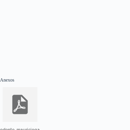
Anexos
odonto_mauricioga