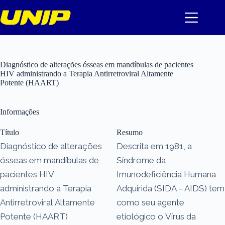
Pular
para
o
conteúdo
Diagnóstico de alterações ósseas em mandíbulas de pacientes
HIV administrando a Terapia Antirretroviral Altamente
Potente (HAART)
Informações
Título
Resumo
Diagnóstico de alterações
Descrita em 1981, a
ósseas em mandíbulas de
Síndrome da
pacientes HIV
Imunodeficiência Humana
administrando a Terapia
Adquirida (SIDA - AIDS) tem
Antirretroviral Altamente
como seu agente
Potente (HAART)
etiológico o Vírus da