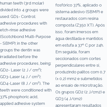
human teeth (3rd molar)
fosfórico 37%, aplicado o
divided into 4 groups were
sistema adesivo (SBMP) e
used: GD1- Control:
restaurados com resina
adhesive procedures with
composta (Z350 XT). Após
etch-rinse adhesive
isso, foram imersos em
(Scotchbond Multi-Purpose
água destilada e mantidos
- SBMP); in the other
em estufa a 37º C por 24h.
groups the dentin was
Em seguida, foram
irradiated before the
seccionados com cortes
adhesive procedures, being:
perpendiculares entre si,
GD2- Laser (2 J / cm²);
produzindo palitos com 0,7
GD3-Laser (4 J / cm²);
(± 0,2) mm2 e submetidos
GD4-Laser (8 J / cm²). The
ao ensaio de microtração.
teeth were conditioned with
Os grupos GD2 (2 J/cm2) e
37% phosphoric acid,
GD3 (4 J/cm2)
applied adhesive system
apresentaram resultados