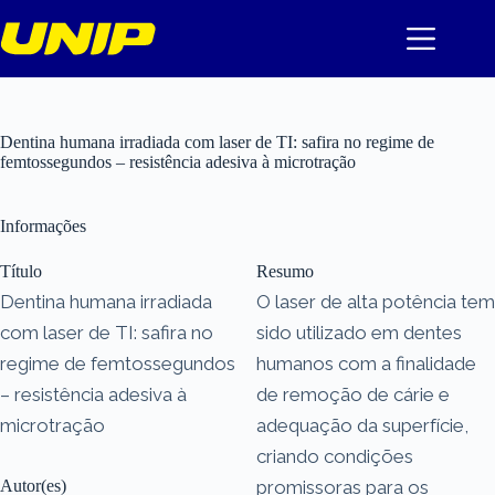
Pular
para
o
conteúdo
Dentina humana irradiada com laser de TI: safira no regime de
femtossegundos – resistência adesiva à microtração
Informações
Título
Resumo
Dentina humana irradiada
O laser de alta potência tem
com laser de TI: safira no
sido utilizado em dentes
regime de femtossegundos
humanos com a finalidade
– resistência adesiva à
de remoção de cárie e
microtração
adequação da superfície,
criando condições
Autor(es)
promissoras para os