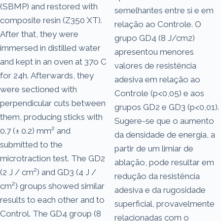
(SBMP) and restored with
semelhantes entre si e em
composite resin (Z350 XT).
relação ao Controle. O
After that, they were
grupo GD4 (8 J/cm2)
immersed in distilled water
apresentou menores
and kept in an oven at 37o C
valores de resistência
for 24h. Afterwards, they
adesiva em relação ao
were sectioned with
Controle (p<0,05) e aos
perpendicular cuts between
grupos GD2 e GD3 (p<0,01).
them, producing sticks with
Sugere-se que o aumento
0.7 (± 0.2) mm² and
da densidade de energia, a
submitted to the
partir de um limiar de
microtraction test. The GD2
ablação, pode resultar em
(2 J / cm²) and GD3 (4 J /
redução da resistência
cm²) groups showed similar
adesiva e da rugosidade
results to each other and to
superficial, provavelmente
Control. The GD4 group (8
relacionadas com o