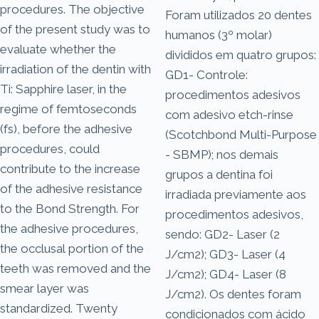
procedures. The objective
Foram utilizados 20 dentes
of the present study was to
humanos (3º molar)
evaluate whether the
divididos em quatro grupos:
irradiation of the dentin with
GD1- Controle:
Ti: Sapphire laser, in the
procedimentos adesivos
regime of femtoseconds
com adesivo etch-rinse
(fs), before the adhesive
(Scotchbond Multi-Purpose
procedures, could
- SBMP); nos demais
contribute to the increase
grupos a dentina foi
of the adhesive resistance
irradiada previamente aos
to the Bond Strength. For
procedimentos adesivos,
the adhesive procedures,
sendo: GD2- Laser (2
the occlusal portion of the
J/cm2); GD3- Laser (4
teeth was removed and the
J/cm2); GD4- Laser (8
smear layer was
J/cm2). Os dentes foram
standardized. Twenty
condicionados com ácido