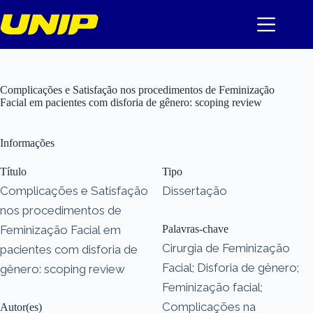
Pular
para
o
conteúdo
Complicações e Satisfação nos procedimentos de Feminização
Facial em pacientes com disforia de gênero: scoping review
Informações
Título
Tipo
Complicações e Satisfação
Dissertação
nos procedimentos de
Feminização Facial em
Palavras-chave
Cirurgia de Feminização
pacientes com disforia de
Facial; Disforia de gênero;
gênero: scoping review
Feminização facial;
Complicações na
Autor(es)