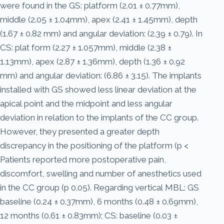
were found in the GS: platform (2.01 ± 0.77mm),
middle (2.05 ± 1.04mm), apex (2.41 ± 1.45mm), depth
(1.67 ± 0.82 mm) and angular deviation: (2.39 ± 0.79). In
CS: plat form (2.27 ± 1.057mm), middle (2.38 ±
1.13mm), apex (2.87 ± 1.36mm), depth (1.36 ± 0.92
mm) and angular deviation: (6.86 ± 3.15). The implants
installed with GS showed less linear deviation at the
apical point and the midpoint and less angular
deviation in relation to the implants of the CC group.
However, they presented a greater depth
discrepancy in the positioning of the platform (p <
Patients reported more postoperative pain,
discomfort, swelling and number of anesthetics used
in the CC group (p 0.05). Regarding vertical MBL: GS
baseline (0.24 ± 0.37mm), 6 months (0.48 ± 0.69mm),
12 months (0.61 ± 0.83mm); CS: baseline (0.03 ±