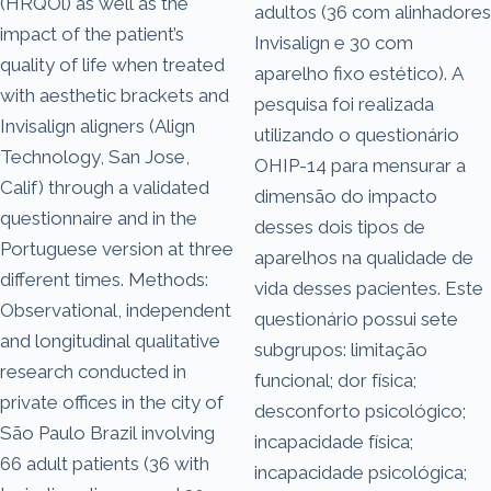
(HRQOl) as well as the
adultos (36 com alinhadores
impact of the patient’s
Invisalign e 30 com
quality of life when treated
aparelho fixo estético). A
with aesthetic brackets and
pesquisa foi realizada
Invisalign aligners (Align
utilizando o questionário
Technology, San Jose,
OHIP-14 para mensurar a
Calif) through a validated
dimensão do impacto
questionnaire and in the
desses dois tipos de
Portuguese version at three
aparelhos na qualidade de
different times. Methods:
vida desses pacientes. Este
Observational, independent
questionário possui sete
and longitudinal qualitative
subgrupos: limitação
research conducted in
funcional; dor física;
private offices in the city of
desconforto psicológico;
São Paulo Brazil involving
incapacidade física;
66 adult patients (36 with
incapacidade psicológica;