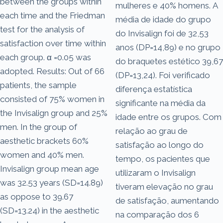
between the groups within
mulheres e 40% homens. A
each time and the Friedman
média de idade do grupo
test for the analysis of
do Invisalign foi de 32,53
satisfaction over time within
anos (DP=14,89) e no grupo
each group. α =0.05 was
do braquetes estético 39,67
adopted. Results: Out of 66
(DP=13,24). Foi verificado
patients, the sample
diferença estatística
consisted of 75% women in
significante na média da
the Invisalign group and 25%
idade entre os grupos. Com
men. In the group of
relação ao grau de
aesthetic brackets 60%
satisfação ao longo do
women and 40% men.
tempo, os pacientes que
Invisalign group mean age
utilizaram o Invisalign
was 32.53 years (SD=14.89)
tiveram elevação no grau
as oppose to 39.67
de satisfação, aumentando
(SD=13.24) in the aesthetic
na comparação dos 6