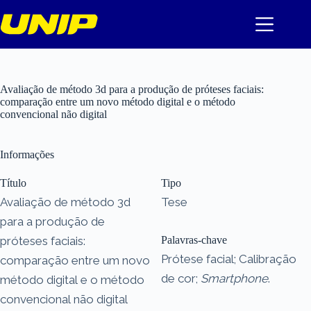
Pular
para
o
conteúdo
Avaliação de método 3d para a produção de próteses faciais:
comparação entre um novo método digital e o método
convencional não digital
Informações
Título
Tipo
Avaliação de método 3d
Tese
para a produção de
próteses faciais:
Palavras-chave
Prótese facial; Calibração
comparação entre um novo
de cor;
Smartphone
.
método digital e o método
convencional não digital