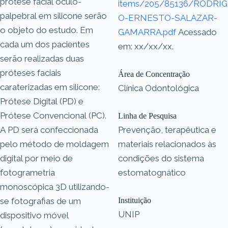
prótese facial óculo-
items/205/85136/RODRIG
palpebral em silicone serão
O-ERNESTO-SALAZAR-
o objeto do estudo. Em
GAMARRA.pdf
Acessado
cada um dos pacientes
em: xx/xx/xx.
serão realizadas duas
próteses faciais
Área de Concentração
caraterizadas em silicone:
Clínica Odontológica
Prótese Digital (PD) e
Prótese Convencional (PC).
Linha de Pesquisa
A PD será confeccionada
Prevenção, terapêutica e
pelo método de moldagem
materiais relacionados às
digital por meio de
condições do sistema
fotogrametria
estomatognático
monoscópica 3D utilizando-
se fotografias de um
Instituição
UNIP
dispositivo móvel