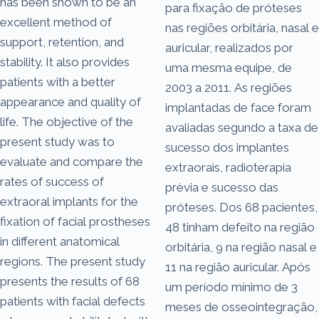
has been shown to be an
para fixação de próteses
excellent method of
nas regiões orbitária, nasal e
support, retention, and
auricular, realizados por
stability. It also provides
uma mesma equipe, de
patients with a better
2003 a 2011. As regiões
appearance and quality of
implantadas de face foram
life. The objective of the
avaliadas segundo a taxa de
present study was to
sucesso dos implantes
evaluate and compare the
extraorais, radioterapia
rates of success of
prévia e sucesso das
extraoral implants for the
próteses. Dos 68 pacientes,
fixation of facial prostheses
48 tinham defeito na região
in different anatomical
orbitária, 9 na região nasal e
regions. The present study
11 na região auricular. Após
presents the results of 68
um período mínimo de 3
patients with facial defects
meses de osseointegração,