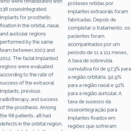
who were rehabilitated with
próteses retidas por
138 osseointegrated
implantes extraorais foram
implants for prosthetic
fabricadas. Depois de
fixation in the orbital, nasal,
completar o tratamento, os
and auricular regions
pacientes foram
performed by the same
acompanhados por um
team between 2003 and
período de 11 a 111 meses.
2012. The facial implanted
A taxa de sobrevida
regions were evaluated
cumulativa foi de 97,3% para
according to the rate of
a região orbitária, 92,9%
success of the extraoral
para a região nasal e 92%
implants, previous
para a região auricular. A
radiotherapy, and success
taxa de sucesso da
of the prosthesis. Among
osseointegração para
the 68 patients, 48 had
implantes fixados em
defects in the orbital region,
regiões que sofreram