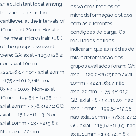
an equidistant local among
os valores médios de
the 4 implants, in the
microdeformação obtidos
cantilever, at the intervals of
com as diferentes
10mm and 20mm. Results:
condições de carga. Os
The mean microstrain (µƐ )
resultados obtidos
of the groups assessed
indicaram que as médias de
were: GA: axial - 129.0±26.2;
microdeformação dos
non-axial 10mm -
grupos avaliados foram: GA:
422.1±63.7; non- axial 20mm
axial - 129,0±26,2; não axial
- 675.4±101.2; GB: axial -
10mm - 422,1±63,7; não
83.54 ± 10.03; Non-axial
axial 20mm - 675,4±101,2;
10mm - 199.54 ± 19.35; non-
GB: axial - 83,54±10,03; não
axial 20mm - 376.3±27.1; GC:
axial 10mm - 199,54±19,35;
axial - 115.64±16.63; Non-
não axial 20mm - 376,3±27,1;
axial 10mm - 133.52±9.83;
GC: axial - 115,64±16,63; não
Non-axial 20mm -
axial 10mm - 133,52±9,83;