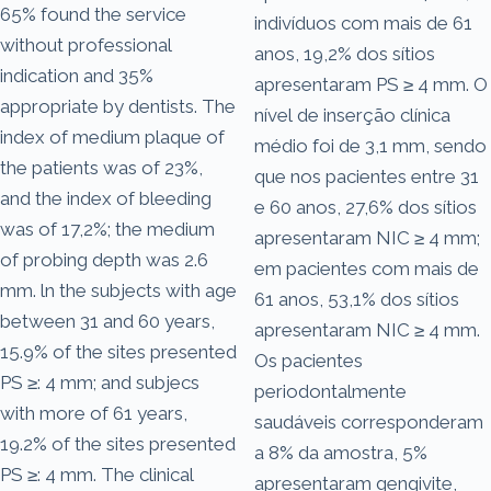
65% found the service
indivíduos com mais de 61
without professional
anos, 19,2% dos sítios
indication and 35%
apresentaram PS ≥ 4 mm. O
appropriate by dentists. The
nível de inserção clínica
index of medium plaque of
médio foi de 3,1 mm, sendo
the patients was of 23%,
que nos pacientes entre 31
and the index of bleeding
e 60 anos, 27,6% dos sítios
was of 17,2%; the medium
apresentaram NIC ≥ 4 mm;
of probing depth was 2.6
em pacientes com mais de
mm. ln the subjects with age
61 anos, 53,1% dos sítios
between 31 and 60 years,
apresentaram NIC ≥ 4 mm.
15.9% of the sites presented
Os pacientes
PS ≥: 4 mm; and subjecs
periodontalmente
with more of 61 years,
saudáveis corresponderam
19.2% of the sites presented
a 8% da amostra, 5%
PS ≥: 4 mm. The clinical
apresentaram gengivite,