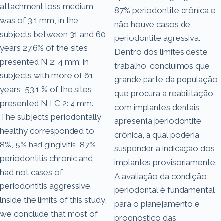
attachment loss medium
87% periodontite crônica e
was of 3.1 mm, in the
não houve casos de
subjects between 31 and 60
periodontite agressiva.
years 27.6% of the sites
Dentro dos limites deste
presented N 2: 4 mm; in
trabalho, concluímos que
subjects with more of 61
grande parte da população
years, 53.1 % of the sites
que procura a reabilitação
presented N I C 2: 4 mm.
com implantes dentais
The subjects periodontally
apresenta periodontite
healthy corresponded to
crônica, a qual poderia
8%, 5% had gingivitis, 87%
suspender a indicação dos
periodontitis chronic and
implantes provisoriamente.
had not cases of
A avaliação da condição
periodontitis aggressive.
periodontal é fundamental
lnside the limits of this study,
para o planejamento e
we conclude that most of
prognóstico das