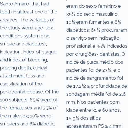
Santo Amaro, that had
eram do sexo feminino e
teeth in at least one of the
35% do sexo masculino;
arcades. The variables of
10% eram fumantes e 6%
the study were: age, sex,
diabéticos; 65% procuraram
conditions systemic (as
o serviço sem indicação
smoke and diabetes),
profissional e 35% indicados
indication, index of plaque
por cirurgiões- dentistas. O
and index of bleeding,
índice de placa médio dos
probing depth, clinical
pacientes foi de 23%, e o
attachment loss and
índice de sangramento foi
classification of the
de 17,2%; a profundidade de
periodontal disease. Of the
sondagem média foi de 2,6
100 subjects, 65% were of
mm. Nos pacientes com
the female sex and 35% of
idade entre 31 e 60 anos,
the male sex; 10% were
15,9% dos sítios
smokers and 6% diabetic;
apresentaram PS ≥ 4 mm;