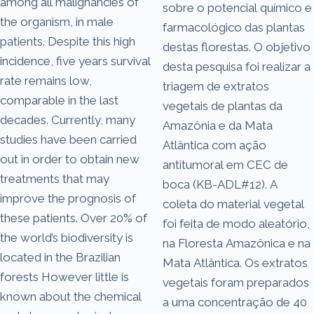
among all malignancies of
sobre o potencial químico e
the organism, in male
farmacológico das plantas
patients. Despite this high
destas florestas. O objetivo
incidence, five years survival
desta pesquisa foi realizar a
rate remains low,
triagem de extratos
comparable in the last
vegetais de plantas da
decades. Currently, many
Amazônia e da Mata
studies have been carried
Atlântica com ação
out in order to obtain new
antitumoral em CEC de
treatments that may
boca (KB-ADL#12). A
improve the prognosis of
coleta do material vegetal
these patients. Over 20% of
foi feita de modo aleatório,
the world’s biodiversity is
na Floresta Amazônica e na
located in the Brazilian
Mata Atlântica. Os extratos
forests However little is
vegetais foram preparados
known about the chemical
a uma concentração de 40