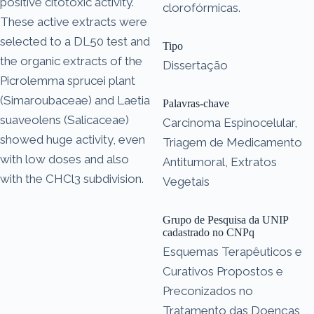
positive citotoxic activity.
clorofórmicas.
These active extracts were
selected to a DL50 test and
Tipo
the organic extracts of the
Dissertação
Picrolemma sprucei plant
(Simaroubaceae) and Laetia
Palavras-chave
suaveolens (Salicaceae)
Carcinoma Espinocelular,
showed huge activity, even
Triagem de Medicamento
with low doses and also
Antitumoral, Extratos
with the CHCl3 subdivision.
Vegetais
Grupo de Pesquisa da UNIP
cadastrado no CNPq
Esquemas Terapêuticos e
Curativos Propostos e
Preconizados no
Tratamento das Doenças