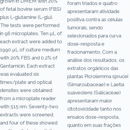
grown in DMEM with 20%
foram triados e quatro
of fetal bovine serum (FBS)
apresentaram atividade
plus L-glutamine (L-glu).
positiva contra as células
The tests were performed
tumorais, sendo
in 96 microplates. Ten µL of
selecionados para curva
each extract were added to
dose-resposta e
1990 µL of culture medium
fracionamento. Com a
with 20% FBS and 0,2% of
análise dos resultados, os
Gentamicin. Each extract
extratos orgânicos das
was evaluated six
plantas Picrolemma sprucei
times/plate and optical
(Simaroubaceae) e Laetia
densites were obtained
suaveolens (Salicaceae)
from a microplate reader
apresentaram maior
with 515 nm. Seventy-two
citotoxicidade tanto nos
extracts were screened,
ensaios dose-resposta,
and four of these showed
quanto em suas frações