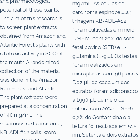
and pharmacological
mg/mL. As células de
potential of these plants.
carcinoma espinocelular,
The aim of this research is
linhagem KB-ADL-#12,
to screen plant extracts
foram cultivadas em meio
obtained from Amazon and
DMEM, com 20% de soro
Atlantic Forest's plants with
fetal bovino (SFB) e L-
citotoxic activity in SCC of
glutamina (L-glu). Os testes
the mouth A randomized
foram realizados em
collection of the material
microplacas com 96 poços.
was done in the Amazon
Dez µL de cada um dos
Rain Forest and Atlantic.
extratos foram adicionados
The plant extracts were
a 1990 µL de meio de
prepared at a concentration
cultura com 20% de SFB e
of 40 mg/ml. The
0,2% de Gentamicina e a
squamous cell carcinoma,
leitura foi realizada em 515
KB-ADL#12 cells, were
nm. Setenta e dois extratos