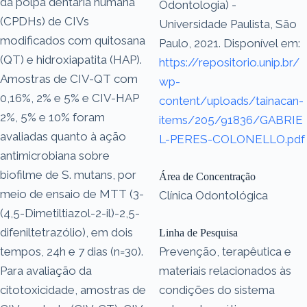
da polpa dentária humana
Odontologia) -
(CPDHs) de CIVs
Universidade Paulista, São
modificados com quitosana
Paulo, 2021. Disponível em:
(QT) e hidroxiapatita (HAP).
https://repositorio.unip.br/
Amostras de CIV-QT com
wp-
0,16%, 2% e 5% e CIV-HAP
content/uploads/tainacan-
2%, 5% e 10% foram
items/205/91836/GABRIE
avaliadas quanto à ação
L-PERES-COLONELLO.pdf
antimicrobiana sobre
biofilme de S. mutans, por
Área de Concentração
meio de ensaio de MTT (3-
Clínica Odontológica
(4,5-Dimetiltiazol-2-il)-2,5-
difeniltetrazólio), em dois
Linha de Pesquisa
tempos, 24h e 7 dias (n=30).
Prevenção, terapêutica e
Para avaliação da
materiais relacionados às
citotoxicidade, amostras de
condições do sistema