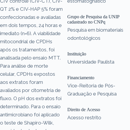
CIV controle (CIV-CT), CIV-
estomatognático
QT 2% e CIV-HAP 5% foram
confeccionadas e avaliadas
Grupo de Pesquisa da UNIP
cadastrado no CNPq
em dois tempos, 24 horas e
Pesquisa em biomateriais
imediato (n=6). A viabilidade
odontológicos
mitocondrial de CPDHs
após os tratamentos, foi
Instituição
analisada pelo ensaio MTT.
Universidade Paulista
Para análise de morte
celular, CPDHs expostos
Financiamento
aos extratos foram
Vice-Reitoria de Pós-
avaliados por citometria de
Graduação e Pesquisa
fluxo. O pH dos extratos foi
determinado. Para o ensaio
Direito de Acesso
antimicrobiano foi aplicado
Acesso restrito
o teste de Shapiro-Wilk,