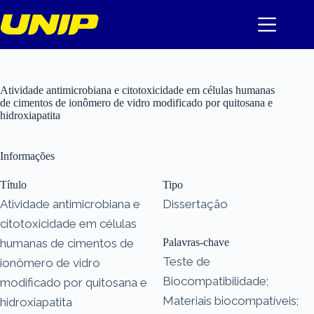
Pular
para
o
conteúdo
Atividade antimicrobiana e citotoxicidade em células humanas
de cimentos de ionômero de vidro modificado por quitosana e
hidroxiapatita
Informações
Título
Tipo
Atividade antimicrobiana e
Dissertação
citotoxicidade em células
humanas de cimentos de
Palavras-chave
Teste de
ionômero de vidro
Biocompatibilidade;
modificado por quitosana e
Materiais biocompatíveis;
hidroxiapatita