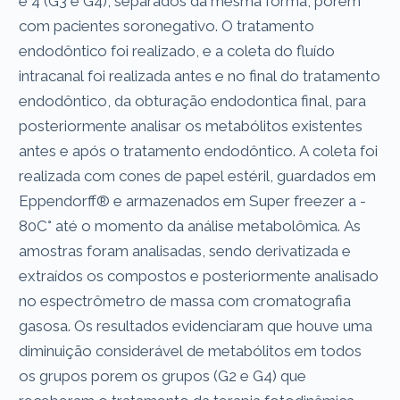
e 4 (G3 e G4), separados da mesma forma, porém
com pacientes soronegativo. O tratamento
endodôntico foi realizado, e a coleta do fluído
intracanal foi realizada antes e no final do tratamento
endodôntico, da obturação endodontica final, para
posteriormente analisar os metabólitos existentes
antes e após o tratamento endodôntico. A coleta foi
realizada com cones de papel estéril, guardados em
Eppendorff® e armazenados em Super freezer a -
80C° até o momento da análise metabolômica. As
amostras foram analisadas, sendo derivatizada e
extraídos os compostos e posteriormente analisado
no espectrômetro de massa com cromatografia
gasosa. Os resultados evidenciaram que houve uma
diminuição considerável de metabólitos em todos
os grupos porem os grupos (G2 e G4) que