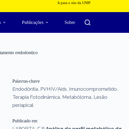
Ir para o site da UNIP
s
Publicações
Sobre
ratamento endodontico
Palavras-chave
Endodôntia, PVHIV/Aids, Imunocomprometido,
Terapia Fotodinâmica, Metabôloma, Lesão
periapical
Publicado em
LAPORTA, C.P.
Análise do perfil metabólico de