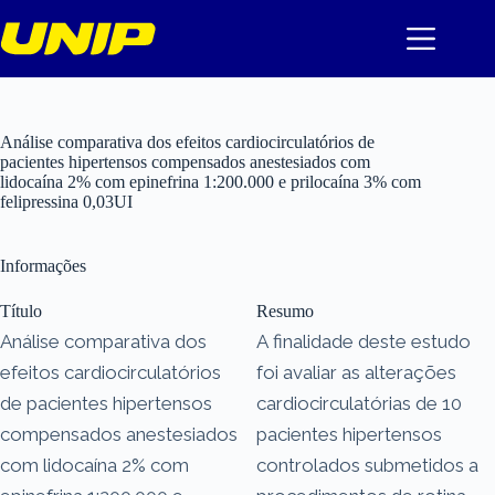
Pular
para
o
conteúdo
Análise comparativa dos efeitos cardiocirculatórios de
pacientes hipertensos compensados anestesiados com
lidocaína 2% com epinefrina 1:200.000 e prilocaína 3% com
felipressina 0,03UI
Informações
Título
Resumo
Análise comparativa dos
A finalidade deste estudo
efeitos cardiocirculatórios
foi avaliar as alterações
de pacientes hipertensos
cardiocirculatórias de 10
compensados anestesiados
pacientes hipertensos
com lidocaína 2% com
controlados submetidos a