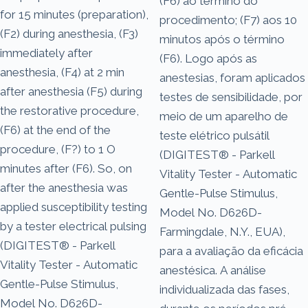
(F6) ao término do
for 15 minutes (preparation),
procedimento; (F7) aos 10
(F2) during anesthesia, (F3)
minutos após o término
immediately after
(F6). Logo após as
anesthesia, (F4) at 2 min
anestesias, foram aplicados
after anesthesia (F5) during
testes de sensibilidade, por
the restorative procedure,
meio de um aparelho de
(F6) at the end of the
teste elétrico pulsátil
procedure, (F?) to 1 O
(DIGITEST® - Parkell
minutes after (F6). So, on
Vitality Tester - Automatic
after the anesthesia was
Gentle-Pulse Stimulus,
applied susceptibility testing
Model No. D626D-
by a tester electrical pulsing
Farmingdale, N.Y., EUA),
(DIGITEST® - Parkell
para a avaliação da eficácia
Vitality Tester - Automatic
anestésica. A análise
Gentle-Pulse Stimulus,
individualizada das fases,
Model No. D626D­