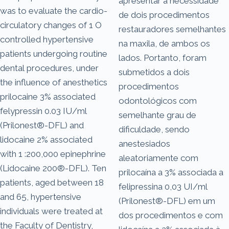
apresentar a necessidade
was to evaluate the cardio-
de dois procedimentos
circulatory changes of 1 O
restauradores semelhantes
controlled hypertensive
na maxila, de ambos os
patients undergoing routine
lados. Portanto, foram
dental procedures, under
submetidos a dois
the influence of anesthetics
procedimentos
prilocaine 3% associated
odontológicos com
felypressin 0.03 IU/ml
semelhante grau de
(Prilonest®-DFL) and
dificuldade, sendo
lidocaine 2% associated
anestesiados
with 1 :200,000 epinephrine
aleatoriamente com
(Lidocaine 200®-DFL). Ten
prilocaína a 3% associada a
patients, aged between 18
felipressina 0,03 UI/ml
and 65, hypertensive
(Prilonest®-DFL) em um
individuals were treated at
dos procedimentos e com
the Faculty of Dentistry,