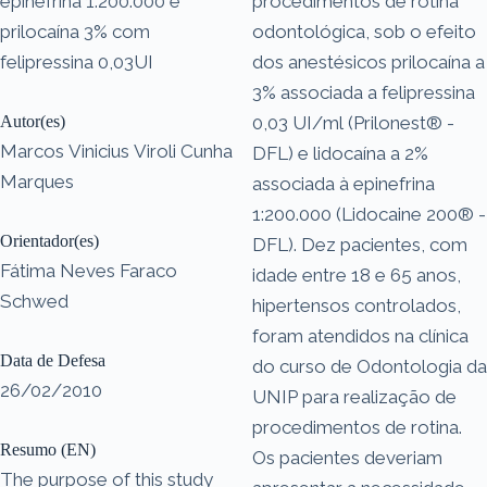
epinefrina 1:200.000 e
procedimentos de rotina
prilocaína 3% com
odontológica, sob o efeito
felipressina 0,03UI
dos anestésicos prilocaína a
3% associada a felipressina
Autor(es)
0,03 UI/ml (Prilonest® -
Marcos Vinicius Viroli Cunha
DFL) e lidocaína a 2%
Marques
associada à epinefrina
1:200.000 (Lidocaine 200® -
Orientador(es)
DFL). Dez pacientes, com
Fátima Neves Faraco
idade entre 18 e 65 anos,
Schwed
hipertensos controlados,
foram atendidos na clínica
Data de Defesa
do curso de Odontologia da
26/02/2010
UNIP para realização de
procedimentos de rotina.
Resumo (EN)
Os pacientes deveriam
The purpose of this study