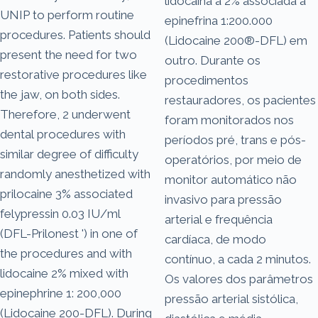
lidocaína a 2% associada à
UNIP to perform routine
epinefrina 1:200.000
procedures. Patients should
(Lidocaine 200®-DFL) em
present the need for two
outro. Durante os
restorative procedures like
procedimentos
the jaw, on both sides.
restauradores, os pacientes
Therefore, 2 underwent
foram monitorados nos
dental procedures with
períodos pré, trans e pós-
similar degree of difficulty
operatórios, por meio de
randomly anesthetized with
monitor automático não
prilocaine 3% associated
invasivo para pressão
felypressin 0.03 IU/ml
arterial e frequência
(DFL-Prilonest ') in one of
cardíaca, de modo
the procedures and with
contínuo, a cada 2 minutos.
lidocaine 2% mixed with
Os valores dos parâmetros
epinephrine 1: 200,000
pressão arterial sistólica,
(Lidocaine 200-DFL). During