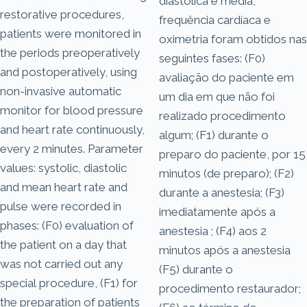
diastólica e média,
restorative procedures,
frequência cardíaca e
patients were monitored in
oximetria foram obtidos nas
the periods preoperatively
seguintes fases: (F0)
and postoperatively, using
avaliação do paciente em
non-invasive automatic
um dia em que não foi
monitor for blood pressure
realizado procedimento
and heart rate continuously,
algum; (F1) durante o
every 2 minutes. Parameter
preparo do paciente, por 15
values: systolic, diastolic
minutos (de preparo); (F2)
and mean heart rate and
durante a anestesia; (F3)
pulse were recorded in
imediatamente após a
phases: (F0) evaluation of
anestesia ; (F4) aos 2
the patient on a day that
minutos após a anestesia
was not carried out any
(F5) durante o
special procedure, (F1) for
procedimento restaurador;
the preparation of patients