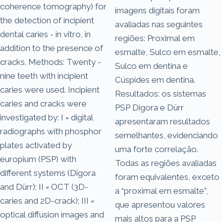
coherence tomography) for
imagens digitais foram
the detection of incipient
avaliadas nas seguintes
dental caries - in vitro, in
regiões: Proximal em
addition to the presence of
esmalte, Sulco em esmalte,
cracks. Methods: Twenty -
Sulco em dentina e
nine teeth with incipient
Cúspides em dentina.
caries were used. Incipient
Resultados: os sistemas
caries and cracks were
PSP Digora e Dürr
investigated by: I = digital
apresentaram resultados
radiographs with phosphor
semelhantes, evidenciando
plates activated by
uma forte correlação.
europium (PSP) with
Todas as regiões avaliadas
different systems (Digora
foram equivalentes, exceto
and Dürr); II = OCT (3D-
a “proximal em esmalte”,
caries and 2D-crack); III =
que apresentou valores
optical diffusion images and
mais altos para a PSP