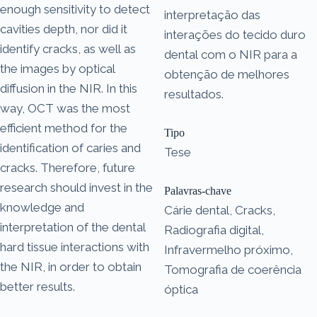
enough sensitivity to detect
interpretação das
cavities depth, nor did it
interações do tecido duro
identify cracks, as well as
dental com o NIR para a
the images by optical
obtenção de melhores
diffusion in the NIR. In this
resultados.
way, OCT was the most
efficient method for the
Tipo
identification of caries and
Tese
cracks. Therefore, future
research should invest in the
Palavras-chave
knowledge and
Cárie dental, Cracks,
interpretation of the dental
Radiografia digital,
hard tissue interactions with
Infravermelho próximo,
the NIR, in order to obtain
Tomografia de coerência
better results.
óptica