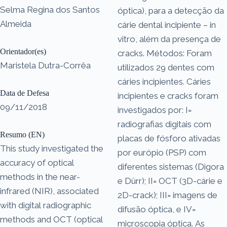
Selma Regina dos Santos
óptica), para a detecção da
Almeida
cárie dental incipiente – in
vitro, além da presença de
Orientador(es)
cracks. Métodos: Foram
Maristela Dutra-Corrêa
utilizados 29 dentes com
cáries incipientes. Cáries
Data de Defesa
incipientes e cracks foram
09/11/2018
investigados por: I=
radiografias digitais com
Resumo (EN)
placas de fósforo ativadas
This study investigated the
por európio (PSP) com
accuracy of optical
diferentes sistemas (Digora
methods in the near-
e Dürr); II= OCT (3D-cárie e
infrared (NIR), associated
2D-crack); III= imagens de
with digital radiographic
difusão óptica, e IV=
methods and OCT (optical
microscopia óptica. As