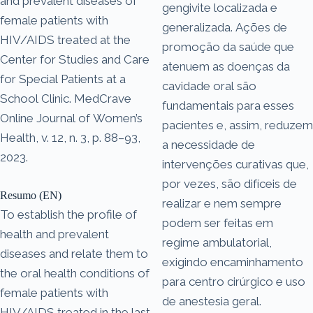
and prevalent diseases of
gengivite localizada e
female patients with
generalizada. Ações de
HIV/AIDS treated at the
promoção da saúde que
Center for Studies and Care
atenuem as doenças da
for Special Patients at a
cavidade oral são
School Clinic. MedCrave
fundamentais para esses
Online Journal of Women’s
pacientes e, assim, reduzem
Health, v. 12, n. 3, p. 88–93,
a necessidade de
2023.
intervenções curativas que,
por vezes, são difíceis de
Resumo (EN)
realizar e nem sempre
To establish the profile of
podem ser feitas em
health and prevalent
regime ambulatorial,
diseases and relate them to
exigindo encaminhamento
the oral health conditions of
para centro cirúrgico e uso
female patients with
de anestesia geral.
HIV/AIDS treated in the last