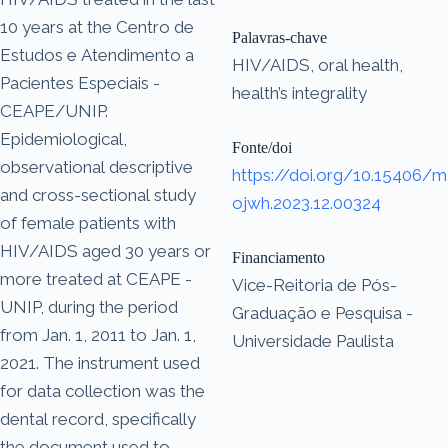
10 years at the Centro de
Palavras-chave
Estudos e Atendimento a
HIV/AIDS, oral health,
Pacientes Especiais -
health’s integrality
CEAPE/UNIP.
Epidemiological,
Fonte/doi
observational descriptive
https://doi.org/10.15406/m
and cross-sectional study
ojwh.2023.12.00324
of female patients with
HIV/AIDS aged 30 years or
Financiamento
more treated at CEAPE -
Vice-Reitoria de Pós-
UNIP, during the period
Graduação e Pesquisa -
from Jan. 1, 2011 to Jan. 1,
Universidade Paulista
2021. The instrument used
for data collection was the
dental record, specifically
the document used to