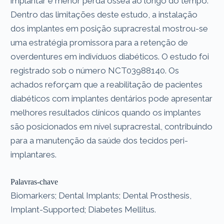
implantar e menor perda óssea ao longo do tempo.
Dentro das limitações deste estudo, a instalação
dos implantes em posição supracrestal mostrou-se
uma estratégia promissora para a retenção de
overdentures em indivíduos diabéticos. O estudo foi
registrado sob o número NCT03988140. Os
achados reforçam que a reabilitação de pacientes
diabéticos com implantes dentários pode apresentar
melhores resultados clínicos quando os implantes
são posicionados em nível supracrestal, contribuindo
para a manutenção da saúde dos tecidos peri-
implantares.
Palavras-chave
Biomarkers; Dental Implants; Dental Prosthesis,
Implant-Supported; Diabetes Mellitus.