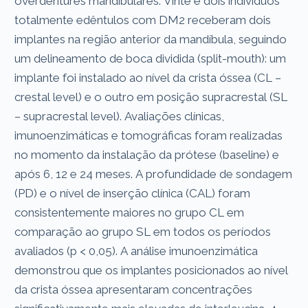
overdentures mandibulares. Vinte e dois indivíduos
totalmente edêntulos com DM2 receberam dois
implantes na região anterior da mandíbula, seguindo
um delineamento de boca dividida (split-mouth): um
implante foi instalado ao nível da crista óssea (CL –
crestal level) e o outro em posição supracrestal (SL
– supracrestal level). Avaliações clínicas,
imunoenzimáticas e tomográficas foram realizadas
no momento da instalação da prótese (baseline) e
após 6, 12 e 24 meses. A profundidade de sondagem
(PD) e o nível de inserção clínica (CAL) foram
consistentemente maiores no grupo CL em
comparação ao grupo SL em todos os períodos
avaliados (p < 0,05). A análise imunoenzimática
demonstrou que os implantes posicionados ao nível
da crista óssea apresentaram concentrações