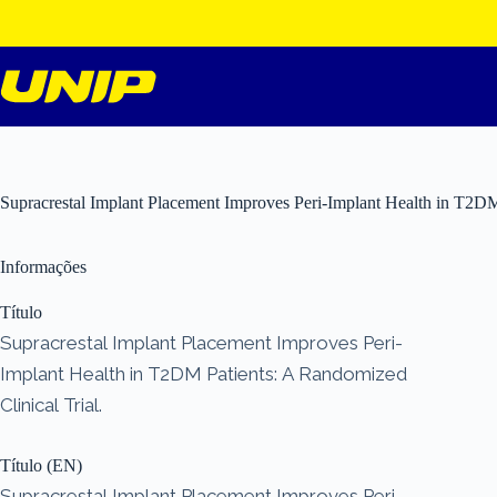
Pular
para
o
conteúdo
Supracrestal Implant Placement Improves Peri-Implant Health in T2DM 
Informações
Título
Supracrestal Implant Placement Improves Peri-
Implant Health in T2DM Patients: A Randomized
Clinical Trial.
Título (EN)
Supracrestal Implant Placement Improves Peri-