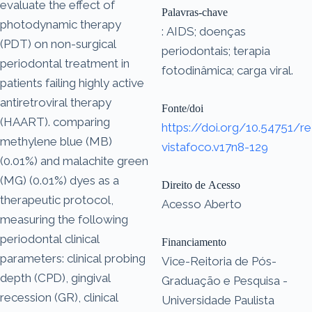
evaluate the effect of
Palavras-chave
photodynamic therapy
: AIDS; doenças
(PDT) on non-surgical
periodontais; terapia
periodontal treatment in
fotodinâmica; carga viral.
patients failing highly active
antiretroviral therapy
Fonte/doi
(HAART). comparing
https://doi.org/10.54751/re
methylene blue (MB)
vistafoco.v17n8-129
(0.01%) and malachite green
(MG) (0.01%) dyes as a
Direito de Acesso
therapeutic protocol,
Acesso Aberto
measuring the following
periodontal clinical
Financiamento
parameters: clinical probing
Vice-Reitoria de Pós-
depth (CPD), gingival
Graduação e Pesquisa -
recession (GR), clinical
Universidade Paulista