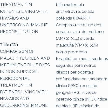
TREATMENT IN
falha na terapia
PATIENTS LIVING WITH
antirretroviral de alta
HIV/AIDS AND
potência (HAART).
UNDERGOING IMMUNE
Comparou-se o uso dos
RECONSTITUTION
corantes azul de metileno
(AM) (0,01%) e verde
Título (EN)
malaquita (VM) (0,01%)
COMPARISON OF
como protocolo
MALACHITE GREEN AND
terapêutico, mensurando os
METHYLENE BLUE DYES
seguintes parâmetros
IN NON-SURGICAL
clínicos periodontais:
PERIODONTAL
profundidade de sondagem
TREATMENT IN
clínica (PSC), recessão
PATIENTS LIVING WITH
gengival (RG), nível de
HIV/AIDS AND
inserção clínica (NIC), índice
UNDERGOING IMMUNE
de placa (IP) e índice de