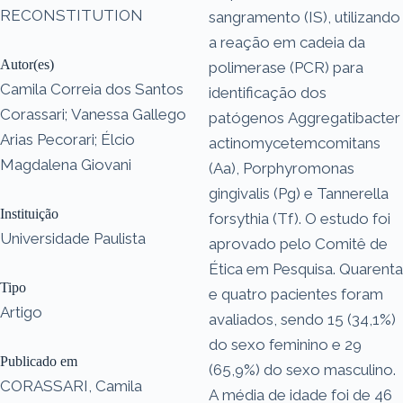
RECONSTITUTION
sangramento (IS), utilizando
a reação em cadeia da
Autor(es)
polimerase (PCR) para
Camila Correia dos Santos
identificação dos
Corassari; Vanessa Gallego
patógenos Aggregatibacter
Arias Pecorari; Élcio
actinomycetemcomitans
Magdalena Giovani
(Aa), Porphyromonas
gingivalis (Pg) e Tannerella
Instituição
forsythia (Tf). O estudo foi
Universidade Paulista
aprovado pelo Comitê de
Ética em Pesquisa. Quarenta
Tipo
e quatro pacientes foram
Artigo
avaliados, sendo 15 (34,1%)
do sexo feminino e 29
Publicado em
(65,9%) do sexo masculino.
CORASSARI, Camila
A média de idade foi de 46