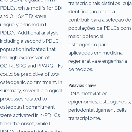
transcricionais distintos, cuja
PDLCs, while motifs for SIX
identificação poderá
and OLIG2 TFs were
contribuir para a seleção de
uniquely enriched in l-
populações de PDLCs com
PDLCs. Additional analysis
maior potencial
including a second l-PDLC
osteogênico para
population indicated that
aplicações em medicina
the high expression of
regenerativa e engenharia
OCT4, SIX3 and PPARG TFs
de tecidos.
could be predictive of low
osteogenic commitment. In
Palavras-chave
summary, several biological
DNA methylation;
processes related to
epigenomics; osteogenesis;
osteoblast commitment
periodontal ligament cells;
were activated in h-PDLCs
transcriptome.
from the onset, while l-
PDLCs showed delay in the