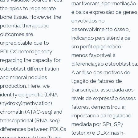
mantiveram hipermetilação
therapies to regenerate
e baixa expressão de genes
bone tissue. However, the
envolvidos no
potential therapeutic
desenvolvimento ósseo,
outcomes are
indicando persistência de
unpredictable due to
um perfil epigenético
PDLCs' heterogeneity
menos favorável à
regarding the capacity for
diferenciação osteoblástica.
osteoblast differentiation
A análise dos motivos de
and mineral nodules
ligação de fatores de
production. Here, we
transcrição, associada aos
identify epigenetic (DNA
níveis de expressão desses
(hydroxy)methylation),
fatores, demonstrou a
chromatin (ATAC-seq) and
importância da regulação
transcriptional (RNA-seq)
mediada por SP1, SP7
differences between PDLCs
(osterix) e DLX4 nas h-
presenting with low (l) and