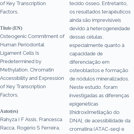
of Key Transcription
tecido ósseo. Entretanto,
Factors.
os resultados terapêuticos
ainda são imprevisíveis
Título (EN)
devido à heterogeneidade
Osteogenic Commitment of
dessas células,
Human Periodontal
especialmente quanto à
Ligament Cells Is
capacidade de
Predetermined by
diferenciação em
Methylation, Chromatin
osteoblastos e formação
Accessibility and Expression
de nódulos mineralizados.
of Key Transcription
Neste estudo, foram
Factors.
investigadas as diferenças
epigenéticas
Autor(es)
[(hidroxi)metilação do
Rahyza I F Assis, Francesca
DNA], de acessibilidade da
Racca, Rogério S Ferreira,
cromatina (ATAC-seq) e