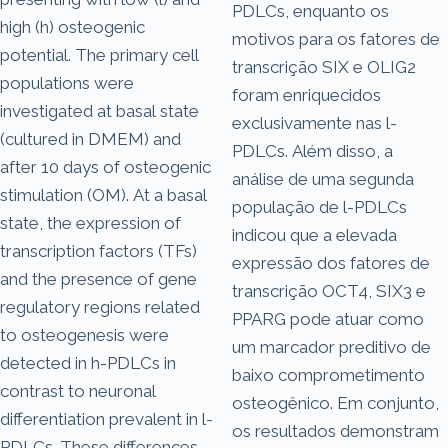
PDLCs, enquanto os
high (h) osteogenic
motivos para os fatores de
potential. The primary cell
transcrição SIX e OLIG2
populations were
foram enriquecidos
investigated at basal state
exclusivamente nas l-
(cultured in DMEM) and
PDLCs. Além disso, a
after 10 days of osteogenic
análise de uma segunda
stimulation (OM). At a basal
população de l-PDLCs
state, the expression of
indicou que a elevada
transcription factors (TFs)
expressão dos fatores de
and the presence of gene
transcrição OCT4, SIX3 e
regulatory regions related
PPARG pode atuar como
to osteogenesis were
um marcador preditivo de
detected in h-PDLCs in
baixo comprometimento
contrast to neuronal
osteogênico. Em conjunto,
differentiation prevalent in l-
os resultados demonstram
PDLCs. These differences