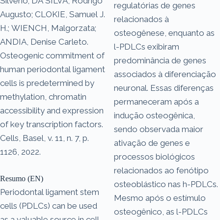
Silverio; DA SILVA, Rodrigo
regulatórias de genes
Augusto; CLOKIE, Samuel J.
relacionados à
H.; WIENCH, Malgorzata;
osteogênese, enquanto as
ANDIA, Denise Carleto.
l-PDLCs exibiram
Osteogenic commitment of
predominância de genes
human periodontal ligament
associados à diferenciação
cells is predetermined by
neuronal. Essas diferenças
methylation, chromatin
permaneceram após a
accessibility and expression
indução osteogênica,
of key transcription factors.
sendo observada maior
Cells, Basel, v. 11, n. 7, p.
ativação de genes e
1126, 2022.
processos biológicos
relacionados ao fenótipo
Resumo (EN)
osteoblástico nas h-PDLCs.
Periodontal ligament stem
Mesmo após o estímulo
cells (PDLCs) can be used
osteogênico, as l-PDLCs
as a valuable source in cell