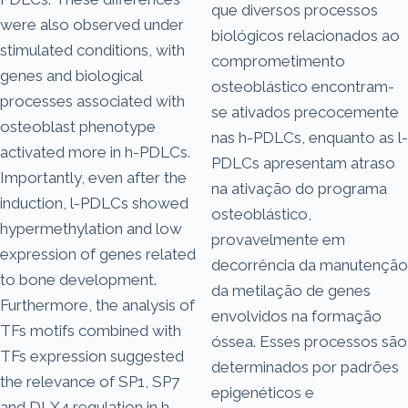
que diversos processos
were also observed under
biológicos relacionados ao
stimulated conditions, with
comprometimento
genes and biological
osteoblástico encontram-
processes associated with
se ativados precocemente
osteoblast phenotype
nas h-PDLCs, enquanto as l-
activated more in h-PDLCs.
PDLCs apresentam atraso
Importantly, even after the
na ativação do programa
induction, l-PDLCs showed
osteoblástico,
hypermethylation and low
provavelmente em
expression of genes related
decorrência da manutenção
to bone development.
da metilação de genes
Furthermore, the analysis of
envolvidos na formação
TFs motifs combined with
óssea. Esses processos são
TFs expression suggested
determinados por padrões
the relevance of SP1, SP7
epigenéticos e
and DLX4 regulation in h-