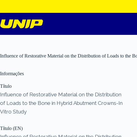
Pular
para
o
conteúdo
Influence of Restorative Material on the Distribution of Loads to the
Informações
Título
Influence of Restorative Material on the Distribution
of Loads to the Bone in Hybrid Abutment Crowns-In
Vitro Study
Título (EN)
Influence of Restorative Material on the Distribution