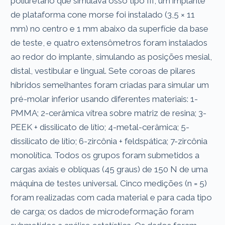
poliuretano que simulava osso tipo III, um implante
de plataforma cone morse foi instalado (3,5 × 11
mm) no centro e 1 mm abaixo da superfície da base
de teste, e quatro extensômetros foram instalados
ao redor do implante, simulando as posições mesial,
distal, vestibular e lingual. Sete coroas de pilares
híbridos semelhantes foram criadas para simular um
pré-molar inferior usando diferentes materiais: 1-
PMMA; 2-cerâmica vítrea sobre matriz de resina; 3-
PEEK + dissilicato de lítio; 4-metal-cerâmica; 5-
dissilicato de lítio; 6-zircônia + feldspática; 7-zircônia
monolítica. Todos os grupos foram submetidos a
cargas axiais e oblíquas (45 graus) de 150 N de uma
máquina de testes universal. Cinco medições (n = 5)
foram realizadas com cada material e para cada tipo
de carga; os dados de microdeformação foram