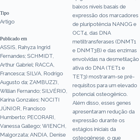
baixos níveis basais de
Tipo
expressão dos marcadores
Artigo
de pluripotência NANOG e
OCT4, das DNA
Publicado em
metiltransferases (DNMT1
ASSIS, Rahyza Ingrid
e DNMT3B) e das enzimas
Fernandes; SCHMIDT,
envolvidas na desmetilação
Arthur Gabriel; RACCA,
ativa do DNA (TET1 e
Francesca; SILVA, Rodrigo
TET3) mostraram-se pré-
Augusto da; ZAMBUZZI,
requisitos para um elevado
Willian Fernando; SILVÉRIO,
potencial osteogênico.
Karina Gonzales; NOCITI
Além disso, esses genes
JÚNIOR, Francisco
apresentaram redução da
Humberto; PECORARI,
expressão durante os
Vanessa Gallego; WIENCH,
estágios iniciais da
Malgorzata; ANDIA, Denise
osteogênese, o que