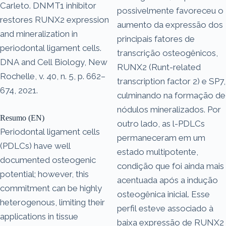
Carleto. DNMT1 inhibitor
possivelmente favoreceu o
restores RUNX2 expression
aumento da expressão dos
and mineralization in
principais fatores de
periodontal ligament cells.
transcrição osteogênicos,
DNA and Cell Biology, New
RUNX2 (Runt-related
Rochelle, v. 40, n. 5, p. 662–
transcription factor 2) e SP7,
674, 2021.
culminando na formação de
nódulos mineralizados. Por
Resumo (EN)
outro lado, as l-PDLCs
Periodontal ligament cells
permaneceram em um
(PDLCs) have well
estado multipotente,
documented osteogenic
condição que foi ainda mais
potential; however, this
acentuada após a indução
commitment can be highly
osteogênica inicial. Esse
heterogenous, limiting their
perfil esteve associado à
applications in tissue
baixa expressão de RUNX2