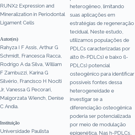
RUNX2 Expression and
heterogêneo, limitando
Mineralization in Periodontal
suas aplicações em
Ligament Cells
estratégias de regeneração
tecidual. Neste estudo,
Autor(es)
utilizamos populações de
Rahyza I F Assis, Arthur G
PDLCs caracterizadas por
Schmidt, Francesca Racca,
alto (h-PDLCs) e baixo (l-
Rodrigo A da Silva, William
PDLCs) potencial
F Zambuzzi, Karina G
osteogênico para identificar
Silvério, Francisco H Nociti
possíveis fontes dessa
Jr, Vanessa G Pecorari,
heterogeneidade e
Malgorzata Wiench, Denise
investigar se a
C Andia.
diferenciação osteogênica
poderia ser potencializada
Instituição
por meio de modulação
Universidade Paulista
epigenética. Nas h-PDLCs,