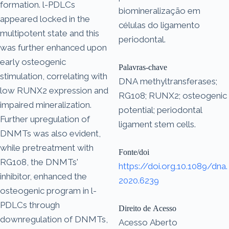
formation. l-PDLCs
biomineralização em
appeared locked in the
células do ligamento
multipotent state and this
periodontal.
was further enhanced upon
early osteogenic
Palavras-chave
stimulation, correlating with
DNA methyltransferases;
low RUNX2 expression and
RG108; RUNX2; osteogenic
impaired mineralization.
potential; periodontal
Further upregulation of
ligament stem cells.
DNMTs was also evident,
while pretreatment with
Fonte/doi
RG108, the DNMTs'
https://doi.org.10.1089/dna.
inhibitor, enhanced the
2020.6239
osteogenic program in l-
PDLCs through
Direito de Acesso
downregulation of DNMTs,
Acesso Aberto