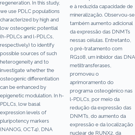
regeneration. In this study,
e à reduzida capacidade de
we use PDLC populations
mineralização. Observou-se
characterized by high and
também aumento adicional
low osteogenic potential
da expressão das DNMTs
(h-PDLCs and l-PDLCs,
nessas células. Entretanto,
respectively) to identify
o pré-tratamento com
possible sources of such
RG108, um inibidor das DNA
heterogeneity and to
metiltransferases,
investigate whether the
promoveu o
osteogenic differentiation
aprimoramento do
can be enhanced by
programa osteogênico nas
epigenetic modulation. In h-
l-PDLCs, por meio da
PDLCs, low basal
redução da expressão das
expression levels of
DNMTs, do aumento da
pluripotency markers
expressão e da localização
(NANOG, OCT4), DNA
nuclear de RUNX2, da