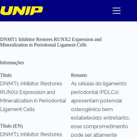
Pular
para
o
conteúdo
DNMT1 Inhibitor Restores RUNX2 Expression and
Mineralization in Periodontal Ligament Cells
Informações
Título
Resumo
DNMT1 Inhibitor Restores
As células do ligamento
RUNX2 Expression and
periodontal (PDLCs)
Mineralization in Periodontal
apresentam potencial
Ligament Cells
osteogênico bem
estabelecido; entretanto,
Título (EN)
esse comprometimento
DNMT1 Inhibitor Restores
pode ser altamente