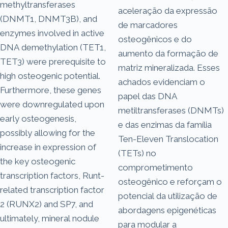
methyltransferases
aceleração da expressão
(DNMT1, DNMT3B), and
de marcadores
enzymes involved in active
osteogênicos e do
DNA demethylation (TET1,
aumento da formação de
TET3) were prerequisite to
matriz mineralizada. Esses
high osteogenic potential.
achados evidenciam o
Furthermore, these genes
papel das DNA
were downregulated upon
metiltransferases (DNMTs)
early osteogenesis,
e das enzimas da família
possibly allowing for the
Ten-Eleven Translocation
increase in expression of
(TETs) no
the key osteogenic
comprometimento
transcription factors, Runt-
osteogênico e reforçam o
related transcription factor
potencial da utilização de
2 (RUNX2) and SP7, and
abordagens epigenéticas
ultimately, mineral nodule
para modular a