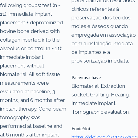
potencializar os resultados
following groups: test (n =
clínicos referentes à
11): immediate implant
preservação dos tecidos
placement + deproteinized
moles e ósseos quando
bovine bone derived with
empregada em associação
collagen inserted into the
com a instalação imediata
alveolus or control (n = 11):
de implantes e a
immediate implant
provisorização imediata.
placement without
biomaterial. All soft tissue
Palavras-chave
measurements were
Biomaterial; Extraction
evaluated at baseline, 3
socket; Grafting; Healing;
months, and 6 months after
Immediate implant;
implant therapy. Cone beam
Tomographic evaluation.
tomography was
performed at baseline and
Fonte/doi
at 6 months after implant
https://doi.org/10.1007/s00