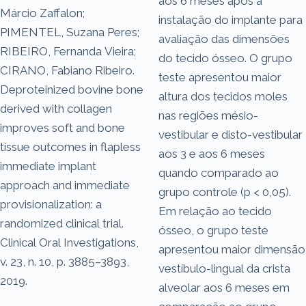
aos 6 meses após a
Márcio Zaffalon;
instalação do implante para
PIMENTEL, Suzana Peres;
avaliação das dimensões
RIBEIRO, Fernanda Vieira;
do tecido ósseo. O grupo
CIRANO, Fabiano Ribeiro.
teste apresentou maior
Deproteinized bovine bone
altura dos tecidos moles
derived with collagen
nas regiões mésio-
improves soft and bone
vestibular e disto-vestibular
tissue outcomes in flapless
aos 3 e aos 6 meses
immediate implant
quando comparado ao
approach and immediate
grupo controle (p < 0,05).
provisionalization: a
Em relação ao tecido
randomized clinical trial.
ósseo, o grupo teste
Clinical Oral Investigations,
apresentou maior dimensão
v. 23, n. 10, p. 3885–3893,
vestíbulo-lingual da crista
2019.
alveolar aos 6 meses em