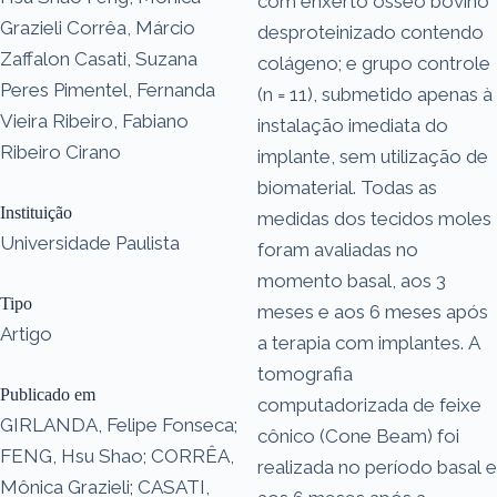
com enxerto ósseo bovino
Grazieli Corrêa, Márcio
desproteinizado contendo
Zaffalon Casati, Suzana
colágeno; e grupo controle
Peres Pimentel, Fernanda
(n = 11), submetido apenas à
Vieira Ribeiro, Fabiano
instalação imediata do
Ribeiro Cirano
implante, sem utilização de
biomaterial. Todas as
Instituição
medidas dos tecidos moles
Universidade Paulista
foram avaliadas no
momento basal, aos 3
Tipo
meses e aos 6 meses após
Artigo
a terapia com implantes. A
tomografia
Publicado em
computadorizada de feixe
GIRLANDA, Felipe Fonseca;
cônico (Cone Beam) foi
FENG, Hsu Shao; CORRÊA,
realizada no período basal e
Mônica Grazieli; CASATI,