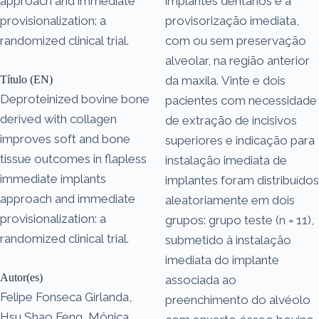
approach and immediate
implantes dentários e a
provisionalization: a
provisorização imediata,
randomized clinical trial.
com ou sem preservação
alveolar, na região anterior
Título (EN)
da maxila. Vinte e dois
Deproteinized bovine bone
pacientes com necessidade
derived with collagen
de extração de incisivos
improves soft and bone
superiores e indicação para
tissue outcomes in flapless
instalação imediata de
immediate implants
implantes foram distribuídos
approach and immediate
aleatoriamente em dois
provisionalization: a
grupos: grupo teste (n = 11),
randomized clinical trial.
submetido à instalação
imediata do implante
Autor(es)
associada ao
Felipe Fonseca Girlanda,
preenchimento do alvéolo
Hsu Shao Feng, Mônica