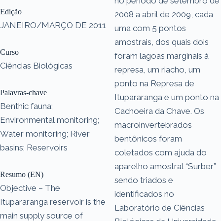
no período de setembro de
Edição
2008 a abril de 2009, cada
JANEIRO/MARÇO DE 2011
uma com 5 pontos
amostrais, dos quais dois
Curso
foram lagoas marginais à
Ciências Biológicas
represa, um riacho, um
ponto na Represa de
Palavras-chave
Itupararanga e um ponto na
Benthic fauna;
Cachoeira da Chave. Os
Environmental monitoring;
macroinvertebrados
Water monitoring; River
bentônicos foram
basins; Reservoirs
coletados com ajuda do
aparelho amostral “Surber”
Resumo (EN)
sendo triados e
Objective – The
identificados no
Itupararanga reservoir is the
Laboratório de Ciências
main supply source of