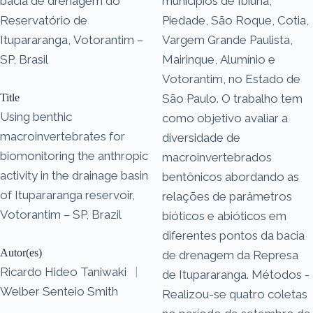
bacia de drenagem do
municípios de Ibiúna,
Reservatório de
Piedade, São Roque, Cotia,
Itupararanga, Votorantim –
Vargem Grande Paulista,
SP, Brasil
Mairinque, Alumínio e
Votorantim, no Estado de
Title
São Paulo. O trabalho tem
Using benthic
como objetivo avaliar a
macroinvertebrates for
diversidade de
biomonitoring the anthropic
macroinvertebrados
activity in the drainage basin
bentônicos abordando as
of Itupararanga reservoir,
relações de parâmetros
Votorantim – SP, Brazil
bióticos e abióticos em
diferentes pontos da bacia
Autor(es)
de drenagem da Represa
Ricardo Hideo Taniwaki
|
de Itupararanga. Métodos -
Welber Senteio Smith
Realizou-se quatro coletas