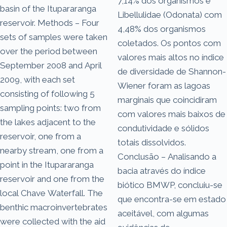
7,14% dos organismos e
basin of the Itupararanga
Libellulidae (Odonata) com
reservoir. Methods – Four
4,48% dos organismos
sets of samples were taken
coletados. Os pontos com
over the period between
valores mais altos no índice
September 2008 and April
de diversidade de Shannon-
2009, with each set
Wiener foram as lagoas
consisting of following 5
marginais que coincidiram
sampling points: two from
com valores mais baixos de
the lakes adjacent to the
condutividade e sólidos
reservoir, one from a
totais dissolvidos.
nearby stream, one from a
Conclusão – Analisando a
point in the Itupararanga
bacia através do índice
reservoir and one from the
biótico BMWP, concluiu-se
local Chave Waterfall. The
que encontra-se em estado
benthic macroinvertebrates
aceitável, com algumas
were collected with the aid