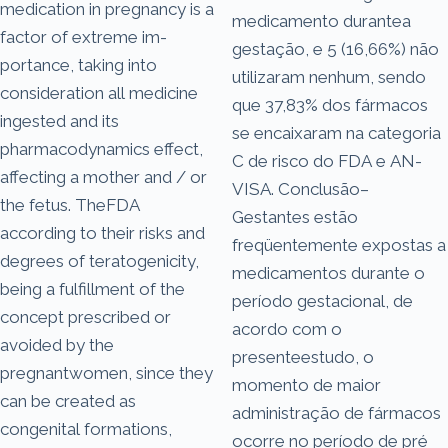
medication in pregnancy is a
medicamento durantea
factor of extreme im-
gestação, e 5 (16,66%) não
portance, taking into
utilizaram nenhum, sendo
consideration all medicine
que 37,83% dos fármacos
ingested and its
se encaixaram na categoria
pharmacodynamics effect,
C de risco do FDA e AN-
affecting a mother and / or
VISA. Conclusão–
the fetus. TheFDA
Gestantes estão
according to their risks and
freqüentemente expostas a
degrees of teratogenicity,
medicamentos durante o
being a fulfillment of the
período gestacional, de
concept prescribed or
acordo com o
avoided by the
presenteestudo, o
pregnantwomen, since they
momento de maior
can be created as
administração de fármacos
congenital formations,
ocorre no período de pré