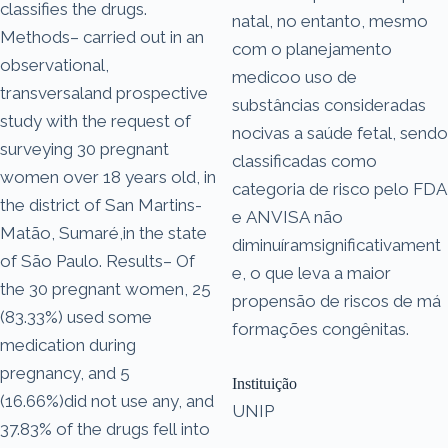
classifies the drugs.
natal, no entanto, mesmo
Methods– carried out in an
com o planejamento
observational,
medicoo uso de
transversaland prospective
substâncias consideradas
study with the request of
nocivas a saúde fetal, sendo
surveying 30 pregnant
classificadas como
women over 18 years old, in
categoria de risco pelo FDA
the district of San Martins-
e ANVISA não
Matão, Sumaré,in the state
diminuíramsignificativament
of São Paulo. Results– Of
e, o que leva a maior
the 30 pregnant women, 25
propensão de riscos de má
(83.33%) used some
formações congênitas.
medication during
pregnancy, and 5
Instituição
(16.66%)did not use any, and
UNIP
37.83% of the drugs fell into