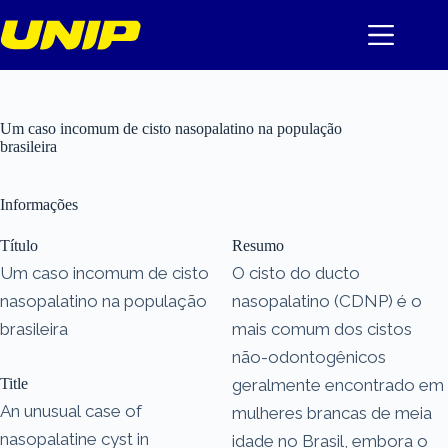
Pular
para
o
conteúdo
Um caso incomum de cisto nasopalatino na população
brasileira
Informações
Título
Resumo
Um caso incomum de cisto
O cisto do ducto
nasopalatino na população
nasopalatino (CDNP) é o
brasileira
mais comum dos cistos
não-odontogênicos
Title
geralmente encontrado em
An unusual case of
mulheres brancas de meia
nasopalatine cyst in
idade no Brasil, embora o