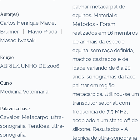
palmar metacarpal de
Autor(es)
equinos. Material e
Carlos Henrique Maciel
Métodos - Foram
Brunner
|
Flavio Prada
|
realizados em 16 membros
Masao Iwasaki
de animais da espécie
equina, sem raça definida,
Edição
machos castrados e de
ABRIL/JUNHO DE 2006
idade variando de 6 a 20
anos, sonogramas da face
Curso
palmar em região
Medicina Veterinária
metacarpica. Utilizou-se um
transdutor setorial, com
Palavras-chave
frequência de 7,5 MHz,
Cavalos; Metacarpo, ultra-
acoplado a um stand off de
sonografia; Tendões, ultra-
silicone. Resultados - A
sonografia
técnica de ultra-sonografia