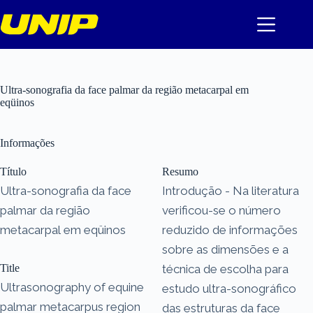
Pular
para
o
conteúdo
Ultra-sonografia da face palmar da região metacarpal em
eqüinos
Informações
Título
Resumo
Ultra-sonografia da face
Introdução - Na literatura
palmar da região
verificou-se o número
metacarpal em eqüinos
reduzido de informações
sobre as dimensões e a
Title
técnica de escolha para
Ultrasonography of equine
estudo ultra-sonográfico
palmar metacarpus region
das estruturas da face