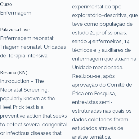
Curso
experimental do tipo
Enfermagem
exploratório-descritiva, que
teve como população de
Palavras-chave
estudo 21 profissionais,
Enfermagem neonatal;
sendo 4 enfermeiros, 14
Triagem neonatal; Unidades
técnicos e 3 auxiliares de
de Terapia Intensiva
enfermagem que atuam na
Unidade mencionada.
Resumo (EN)
Realizou-se, após
Introduction – The
aprovação do Comitê de
Neonatal Screening,
Ética em Pesquisa,
popularly known as the
entrevistas semi-
Heel Prick test is a
estruturadas nas quais os
preventive action that seeks
dados coletados foram
to detect several congenital
estudados através de
or infectious diseases that
análise temática.