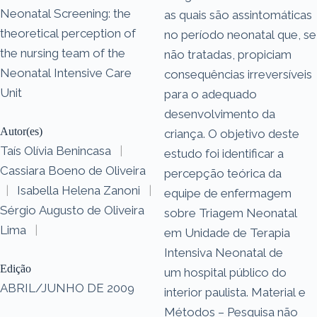
Neonatal Screening: the
as quais são assintomáticas
theoretical perception of
no período neonatal que, se
the nursing team of the
não tratadas, propiciam
Neonatal Intensive Care
consequências irreversíveis
Unit
para o adequado
desenvolvimento da
Autor(es)
criança. O objetivo deste
Taís Olívia Benincasa
|
estudo foi identificar a
Cassiara Boeno de Oliveira
percepção teórica da
|
Isabella Helena Zanoni
|
equipe de enfermagem
Sérgio Augusto de Oliveira
sobre Triagem Neonatal
Lima
|
em Unidade de Terapia
Intensiva Neonatal de
Edição
um hospital público do
ABRIL/JUNHO DE 2009
interior paulista. Material e
Métodos – Pesquisa não