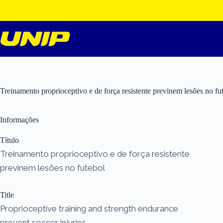
Pular
para
o
conteúdo
Treinamento proprioceptivo e de força resistente previnem lesões no fu
Informações
Título
Treinamento proprioceptivo e de força resistente
previnem lesões no futebol
Title
Proprioceptive training and strength endurance
prevent soccer injuries