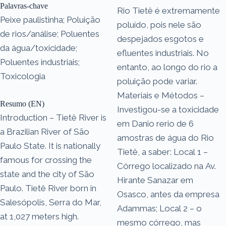
Palavras-chave
Rio Tietê é extremamente
Peixe paulistinha; Poluição
poluído, pois nele são
de rios/análise; Poluentes
despejados esgotos e
da água/toxicidade;
efluentes industriais. No
Poluentes industriais;
entanto, ao longo do rio a
Toxicologia
poluição pode variar.
Materiais e Métodos –
Resumo (EN)
Investigou-se a toxicidade
Introduction – Tietê River is
em Danio rerio de 6
a Brazilian River of São
amostras de água do Rio
Paulo State. It is nationally
Tietê, a saber: Local 1 –
famous for crossing the
Córrego localizado na Av.
state and the city of São
Hirante Sanazar em
Paulo. Tietê River born in
Osasco, antes da empresa
Salesópolis, Serra do Mar,
Adammas; Local 2 – o
at 1,027 meters high.
mesmo córrego, mas