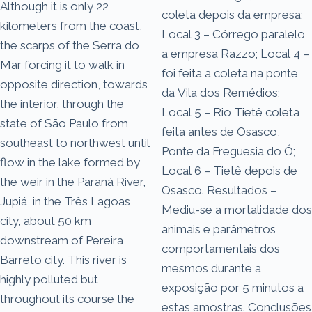
Although it is only 22
coleta depois da empresa;
kilometers from the coast,
Local 3 – Córrego paralelo
the scarps of the Serra do
a empresa Razzo; Local 4 –
Mar forcing it to walk in
foi feita a coleta na ponte
opposite direction, towards
da Vila dos Remédios;
the interior, through the
Local 5 – Rio Tietê coleta
state of São Paulo from
feita antes de Osasco,
southeast to northwest until
Ponte da Freguesia do Ó;
flow in the lake formed by
Local 6 – Tietê depois de
the weir in the Paraná River,
Osasco. Resultados –
Jupiá, in the Três Lagoas
Mediu-se a mortalidade dos
city, about 50 km
animais e parâmetros
downstream of Pereira
comportamentais dos
Barreto city. This river is
mesmos durante a
highly polluted but
exposição por 5 minutos a
throughout its course the
estas amostras. Conclusões