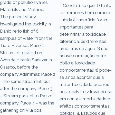
grade of pollution varies.
– Concluiu-se que: 1) tanto
Materials and Methods –
os tremores bem como a
The present study
subida à superfície foram
investigated the toxicity in
importantes para
Danio rerio fish of 6
determinar a toxicidade
samples of water from the
diferencial às diferentes
Tietê River, i.e.: Place 1 –
amostras de água; 2) não
Streamlet located on
houve correlação entre
Avenida Hirante Sanazar in
óbito e toxicidade
Osasco, before the
comportamental; 3) pode-
company Adammas; Place 2
se ainda apontar que a
– the same streamlet, but
maior toxicidade ocorreu
after the company; Place 3
nos locais 1 e 2 levando-se
– Stream parallel to Razzo
em conta a mortalidade e
company; Place 4 – was the
efeitos comportamentais
gathering on Vila dos
obtidos. 4. Estudos que