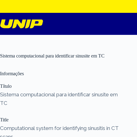
Pular
para
o
conteúdo
Sistema computacional para identificar sinusite em TC
Informações
Título
Sistema computacional para identificar sinusite em
TC
Title
Computational system for identifying sinusitis in CT
scans