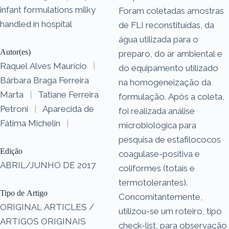
infant formulations milky
Foram coletadas amostras
handled in hospital
de FLI reconstituídas, da
água utilizada para o
Autor(es)
preparo, do ar ambiental e
Raquel Alves Maurício
|
do equipamento utilizado
Bárbara Braga Ferreira
na homogeneização da
Marta
|
Tatiane Ferreira
formulação. Após a coleta,
Petroni
|
Aparecida de
foi realizada análise
Fátima Michelin
|
microbiológica para
pesquisa de estafilococos
Edição
coagulase-positiva e
ABRIL/JUNHO DE 2017
coliformes (totais e
termotolerantes).
Tipo de Artigo
Concomitantemente,
ORIGINAL ARTICLES /
utilizou-se um roteiro, tipo
ARTIGOS ORIGINAIS
check-list, para observação