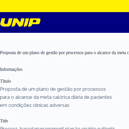
Pular
para
o
conteúdo
Proposta de um plano de gestão por processos para o alcance da meta ca
Informações
Título
Proposta de um plano de gestão por processos
para o alcance da meta calórica diária de pacientes
em condições clínicas adversas
Title
Process-based management plan to enable patients