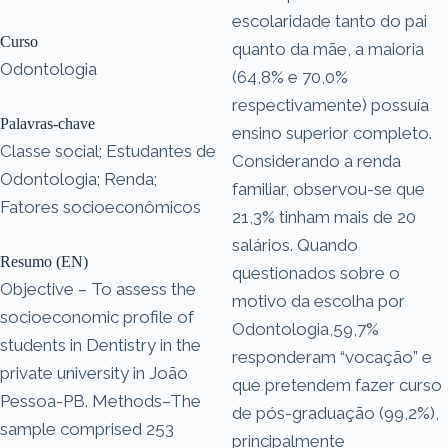
escolaridade tanto do pai
Curso
quanto da mãe, a maioria
Odontologia
(64,8% e 70,0%
respectivamente) possuía
Palavras-chave
ensino superior completo.
Classe social; Estudantes de
Considerando a renda
Odontologia; Renda;
familiar, observou-se que
Fatores socioeconômicos
21,3% tinham mais de 20
salários. Quando
Resumo (EN)
questionados sobre o
Objective – To assess the
motivo da escolha por
socioeconomic profile of
Odontologia,59,7%
students in Dentistry in the
responderam “vocação” e
private university in João
que pretendem fazer curso
Pessoa-PB. Methods–The
de pós-graduação (99,2%),
sample comprised 253
principalmente