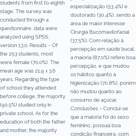
students from first to eighth
especialização (53,4%) e
stage. The survey was
doutorado (30,4%), sendo a
conducted through a
área de maior interesse
questionnaire, data were
Cirurgia Bucomaxilofacial
analyzed using SPSS,
(37,5%). Com relação à
version 13.0. Results – Of
percepção em saúde bucal,
the 253 students, most
a maioria (87,0%) refere boa
were female (70.0%). The
percepção, e que mudou
mean age was 21.9 ± 3.6
os hábitos quanto à
years. Regarding the type
higienização (70,8%), porém
of school they attended
não mudou quanto ao
before college, the majority
consumo de açúcar.
(90.5%) studied only in
Conclusões – Conclui-se
private school. As for the
que a maioria foi do sexo
education of both the father
feminino, possuía boa
and mother, the majority
condição financeira, com