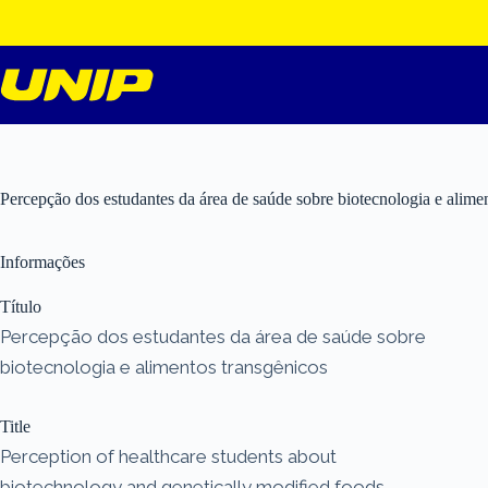
Pular
para
o
conteúdo
Percepção dos estudantes da área de saúde sobre biotecnologia e alime
Informações
Título
Percepção dos estudantes da área de saúde sobre
biotecnologia e alimentos transgênicos
Title
Perception of healthcare students about
biotechnology and genetically modified foods