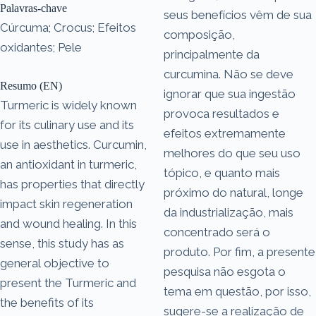
Palavras-chave
seus benefícios vêm de sua
Cúrcuma; Crocus; Efeitos
composição,
oxidantes; Pele
principalmente da
curcumina. Não se deve
Resumo (EN)
ignorar que sua ingestão
Turmeric is widely known
provoca resultados e
for its culinary use and its
efeitos extremamente
use in aesthetics. Curcumin,
melhores do que seu uso
an antioxidant in turmeric,
tópico, e quanto mais
has properties that directly
próximo do natural, longe
impact skin regeneration
da industrialização, mais
and wound healing. In this
concentrado será o
sense, this study has as
produto. Por fim, a presente
general objective to
pesquisa não esgota o
present the Turmeric and
tema em questão, por isso,
the benefits of its
sugere-se a realização de