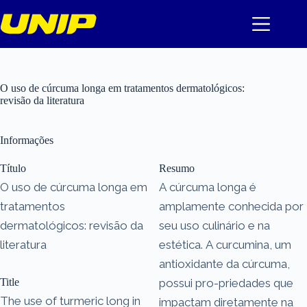
Pular
para
o
conteúdo
O uso de cúrcuma longa em tratamentos dermatológicos:
revisão da literatura
Informações
Título
Resumo
O uso de cúrcuma longa em
A cúrcuma longa é
tratamentos
amplamente conhecida por
dermatológicos: revisão da
seu uso culinário e na
literatura
estética. A curcumina, um
antioxidante da cúrcuma,
Title
possui pro-priedades que
The use of turmeric long in
impactam diretamente na