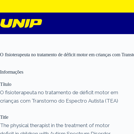
Pular
para
o
conteúdo
O fisioterapeuta no tratamento de déficit motor em crianças com Trans
Informações
Título
O fisioterapeuta no tratamento de déficit motor em
crianças com Transtorno do Espectro Autista (TEA)
Title
The physical therapist in the treatment of motor
deficit in children with Autism Spectrum Disorder