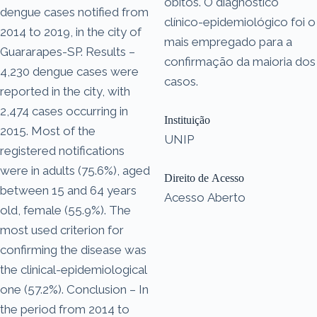
óbitos. O diagnóstico
dengue cases notified from
clínico-epidemiológico foi o
2014 to 2019, in the city of
mais empregado para a
Guararapes-SP. Results –
confirmação da maioria dos
4,230 dengue cases were
casos.
reported in the city, with
2,474 cases occurring in
Instituição
2015. Most of the
UNIP
registered notifications
were in adults (75.6%), aged
Direito de Acesso
between 15 and 64 years
Acesso Aberto
old, female (55.9%). The
most used criterion for
confirming the disease was
the clinical-epidemiological
one (57.2%). Conclusion – In
the period from 2014 to