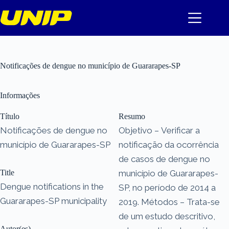
Pular
para
o
conteúdo
Notificações de dengue no município de Guararapes-SP
Informações
Título
Resumo
Notificações de dengue no
Objetivo – Verificar a
município de Guararapes-SP
notificação da ocorrência
de casos de dengue no
Title
município de Guararapes-
Dengue notifications in the
SP, no período de 2014 a
Guararapes-SP municipality
2019. Métodos – Trata-se
de um estudo descritivo,
Autor(es)