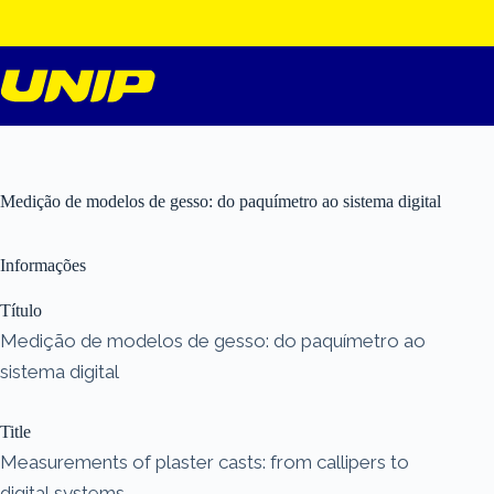
Pular
para
o
conteúdo
Medição de modelos de gesso: do paquímetro ao sistema digital
Informações
Título
Medição de modelos de gesso: do paquímetro ao
sistema digital
Title
Measurements of plaster casts: from callipers to
digital systems