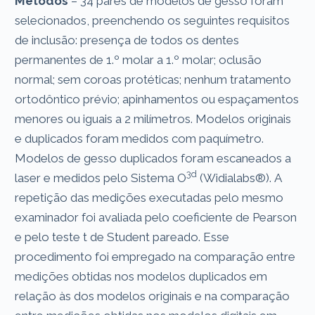
Métodos
– 34 pares de modelos de gesso foram
selecionados, preenchendo os seguintes requisitos
de inclusão: presença de todos os dentes
permanentes de 1.º molar a 1.º molar; oclusão
normal; sem coroas protéticas; nenhum tratamento
ortodôntico prévio; apinhamentos ou espaçamentos
menores ou iguais a 2 milímetros. Modelos originais
e duplicados foram medidos com paquímetro.
Modelos de gesso duplicados foram escaneados a
3d
laser e medidos pelo Sistema O
(Widialabs®). A
repetição das medições executadas pelo mesmo
examinador foi avaliada pelo coeficiente de Pearson
e pelo teste t de Student pareado. Esse
procedimento foi empregado na comparação entre
medições obtidas nos modelos duplicados em
relação às dos modelos originais e na comparação