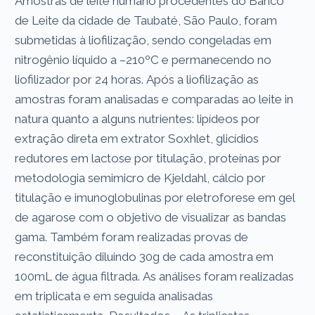
Amostras de leite humano procedentes do Banco
de Leite da cidade de Taubaté, São Paulo, foram
submetidas à liofilização, sendo congeladas em
nitrogênio líquido a –210ºC e permanecendo no
liofilizador por 24 horas. Após a liofilização as
amostras foram analisadas e comparadas ao leite in
natura quanto a alguns nutrientes: lipídeos por
extração direta em extrator Soxhlet, glicídios
redutores em lactose por titulação, proteínas por
metodologia semimicro de Kjeldahl, cálcio por
titulação e imunoglobulinas por eletroforese em gel
de agarose com o objetivo de visualizar as bandas
gama. Também foram realizadas provas de
reconstituição diluindo 30g de cada amostra em
100mL de água filtrada. As análises foram realizadas
em triplicata e em seguida analisadas