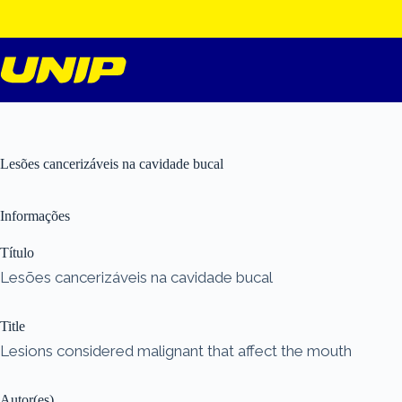
Pular
para
o
conteúdo
Lesões cancerizáveis na cavidade bucal
Informações
Título
Lesões cancerizáveis na cavidade bucal
Title
Lesions considered malignant that affect the mouth
Autor(es)