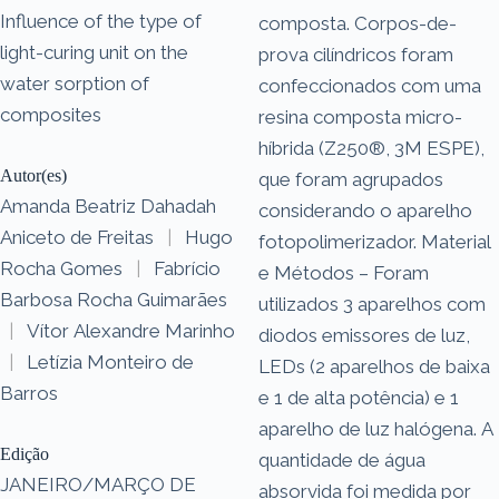
Influence of the type of
composta. Corpos-de-
light-curing unit on the
prova cilíndricos foram
water sorption of
confeccionados com uma
composites
resina composta micro-
híbrida (Z250®, 3M ESPE),
Autor(es)
que foram agrupados
Amanda Beatriz Dahadah
considerando o aparelho
Aniceto de Freitas
|
Hugo
fotopolimerizador. Material
Rocha Gomes
|
Fabrício
e Métodos – Foram
Barbosa Rocha Guimarães
utilizados 3 aparelhos com
|
Vítor Alexandre Marinho
diodos emissores de luz,
|
Letízia Monteiro de
LEDs (2 aparelhos de baixa
Barros
e 1 de alta potência) e 1
aparelho de luz halógena. A
Edição
quantidade de água
JANEIRO/MARÇO DE
absorvida foi medida por