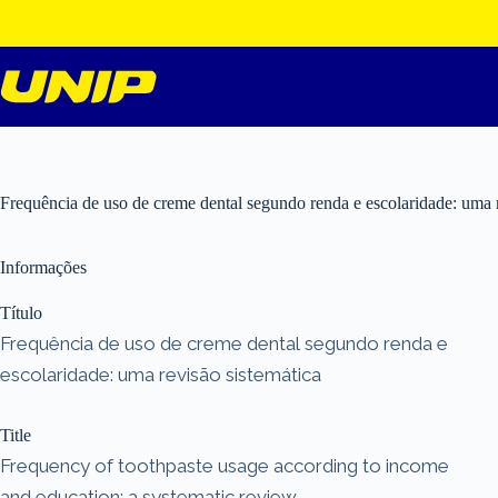
Pular
para
o
conteúdo
Frequência de uso de creme dental segundo renda e escolaridade: uma r
Informações
Título
Frequência de uso de creme dental segundo renda e
escolaridade: uma revisão sistemática
Title
Frequency of toothpaste usage according to income
and education: a systematic review