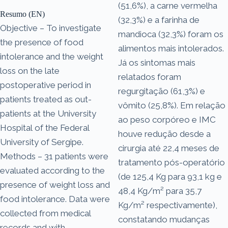
(51,6%), a carne vermelha
Resumo (EN)
(32,3%) e a farinha de
Objective – To investigate
mandioca (32,3%) foram os
the presence of food
alimentos mais intolerados.
intolerance and the weight
Já os sintomas mais
loss on the late
relatados foram
postoperative period in
regurgitação (61,3%) e
patients treated as out-
vômito (25,8%). Em relação
patients at the University
ao peso corpóreo e IMC
Hospital of the Federal
houve redução desde a
University of Sergipe.
cirurgia até 22,4 meses de
Methods – 31 patients were
tratamento pós-operatório
evaluated according to the
(de 125,4 Kg para 93,1 kg e
presence of weight loss and
48,4 Kg/m² para 35,7
food intolerance. Data were
Kg/m² respectivamente),
collected from medical
constatando mudanças
records and with