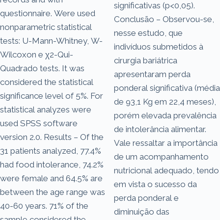
significativas (p<0,05).
questionnaire. Were used
Conclusão – Observou-se,
nonparametric statistical
nesse estudo, que
tests: U-Mann-Whitney, W-
indivíduos submetidos à
Wilcoxon e χ2-Qui-
cirurgia bariátrica
Quadrado tests. It was
apresentaram perda
considered the statistical
ponderal significativa (média
significance level of 5%. For
de 93,1 Kg em 22,4 meses),
statistical analyzes were
porém elevada prevalência
used SPSS software
de intolerância alimentar.
version 2.0. Results – Of the
Vale ressaltar a importância
31 patients analyzed, 77.4%
de um acompanhamento
had food intolerance, 74.2%
nutricional adequado, tendo
were female and 64.5% are
em vista o sucesso da
between the age range was
perda ponderal e
40-60 years. 71% of the
diminuição das
sample considered the