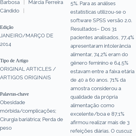
Barbosa
|
Márcia Ferreira
5%. Para as análises
Cândido
|
estatísticas utilizou-se o
software SPSS versão 2.0.
Edição
Resultados– Dos 31
JANEIRO/MARÇO DE
pacientes analisados, 77,4%
2014
apresentaram intolerância
alimentar, 74,2% eram do
Tipo de Artigo
gênero feminino e 64,5%
ORIGINAL ARTICLES /
estavam entre a faixa etária
ARTIGOS ORIGINAIS
de 40 a 60 anos. 71% da
amostra considerou a
Palavras-chave
qualidade da própria
Obesidade
alimentação como
mórbida/complicações;
excelente/boa e 87,1%
Cirurgia bariátrica; Perda de
afirmou realizar mais de 3
peso
refeições diárias. O cuscuz