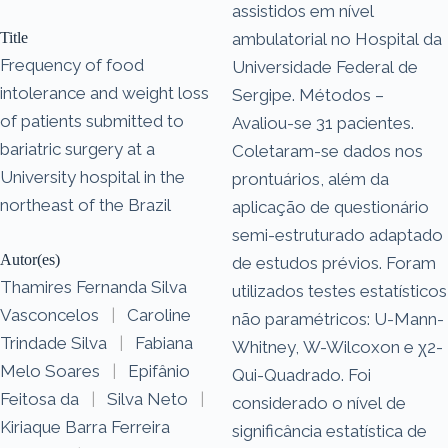
assistidos em nível
Title
ambulatorial no Hospital da
Frequency of food
Universidade Federal de
intolerance and weight loss
Sergipe. Métodos –
of patients submitted to
Avaliou-se 31 pacientes.
bariatric surgery at a
Coletaram-se dados nos
University hospital in the
prontuários, além da
northeast of the Brazil
aplicação de questionário
semi-estruturado adaptado
Autor(es)
de estudos prévios. Foram
Thamires Fernanda Silva
utilizados testes estatísticos
Vasconcelos
|
Caroline
não paramétricos: U-Mann-
Trindade Silva
|
Fabiana
Whitney, W-Wilcoxon e χ2-
Melo Soares
|
Epifânio
Qui-Quadrado. Foi
Feitosa da
|
Silva Neto
|
considerado o nível de
Kiriaque Barra Ferreira
significância estatística de