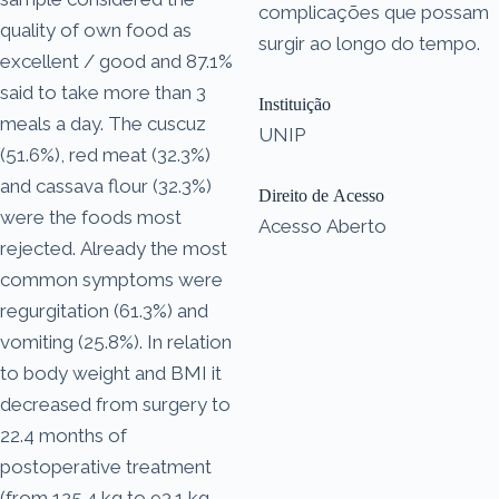
complicações que possam
quality of own food as
surgir ao longo do tempo.
excellent / good and 87.1%
said to take more than 3
Instituição
meals a day. The cuscuz
UNIP
(51.6%), red meat (32.3%)
and cassava flour (32.3%)
Direito de Acesso
were the foods most
Acesso Aberto
rejected. Already the most
common symptoms were
regurgitation (61.3%) and
vomiting (25.8%). In relation
to body weight and BMI it
decreased from surgery to
22.4 months of
postoperative treatment
(from 125.4 kg to 93.1 kg