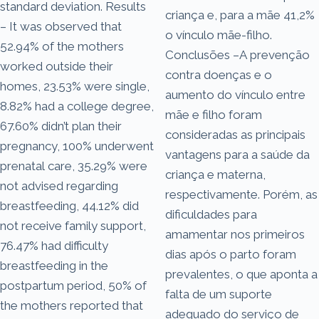
standard deviation. Results
criança e, para a mãe 41,2%
– It was observed that
o vínculo mãe-filho.
52.94% of the mothers
Conclusões –A prevenção
worked outside their
contra doenças e o
homes, 23.53% were single,
aumento do vínculo entre
8.82% had a college degree,
mãe e filho foram
67.60% didn’t plan their
consideradas as principais
pregnancy, 100% underwent
vantagens para a saúde da
prenatal care, 35.29% were
criança e materna,
not advised regarding
respectivamente. Porém, as
breastfeeding, 44.12% did
dificuldades para
not receive family support,
amamentar nos primeiros
76.47% had difficulty
dias após o parto foram
breastfeeding in the
prevalentes, o que aponta a
postpartum period, 50% of
falta de um suporte
the mothers reported that
adequado do serviço de