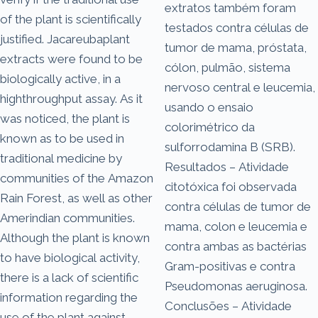
extratos também foram
of the plant is scientifically
testados contra células de
justified. Jacareubaplant
tumor de mama, próstata,
extracts were found to be
cólon, pulmão, sistema
biologically active, in a
nervoso central e leucemia,
highthroughput assay. As it
usando o ensaio
was noticed, the plant is
colorimétrico da
known as to be used in
sulforrodamina B (SRB).
traditional medicine by
Resultados – Atividade
communities of the Amazon
citotóxica foi observada
Rain Forest, as well as other
contra células de tumor de
Amerindian communities.
mama, colon e leucemia e
Although the plant is known
contra ambas as bactérias
to have biological activity,
Gram-positivas e contra
there is a lack of scientific
Pseudomonas aeruginosa.
information regarding the
Conclusões – Atividade
use of the plant against