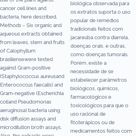
biológica observada para
cancer cell lines and
os extratos suporta o uso
bacteria, here described.
popular de remédios
Methods – Six organic and
tradicionais feitos com
aqueous extracts obtained
jacareúba contra diarreia,
from leaves, stem and fruits
doenças orais, e outras,
of Calophyllum
como doenças tumorais.
brasiliensewere tested
Porém, existe a
against Gram-positive
necessidade de se
(Staphylococcus aureusand
estabelecer parâmetros
Enterococcus faecalis) and
biológicos, químicos,
Gram-negative (Escherichia
farmacológicos e
coliand Pseudomonas
toxicológicos para que o
aeruginosa) bacteria using
uso racional de
disk diffusion assays and
fitoterápicos ou de
microdilution broth assays.
medicamentos feitos com
Also, the extracts were