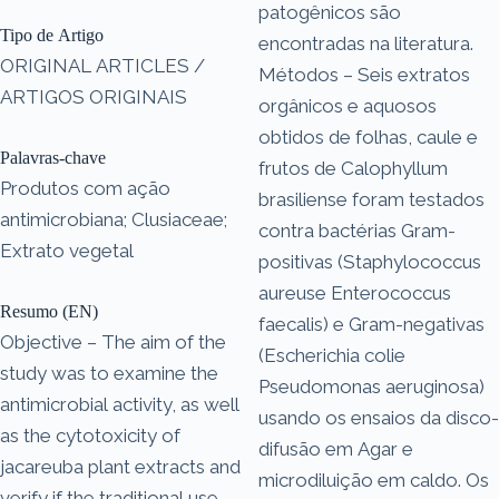
patogênicos são
Tipo de Artigo
encontradas na literatura.
ORIGINAL ARTICLES /
Métodos – Seis extratos
ARTIGOS ORIGINAIS
orgânicos e aquosos
obtidos de folhas, caule e
Palavras-chave
frutos de Calophyllum
Produtos com ação
brasiliense foram testados
antimicrobiana; Clusiaceae;
contra bactérias Gram-
Extrato vegetal
positivas (Staphylococcus
aureuse Enterococcus
Resumo (EN)
faecalis) e Gram-negativas
Objective – The aim of the
(Escherichia colie
study was to examine the
Pseudomonas aeruginosa)
antimicrobial activity, as well
usando os ensaios da disco-
as the cytotoxicity of
difusão em Agar e
jacareuba plant extracts and
microdiluição em caldo. Os
verify if the traditional use