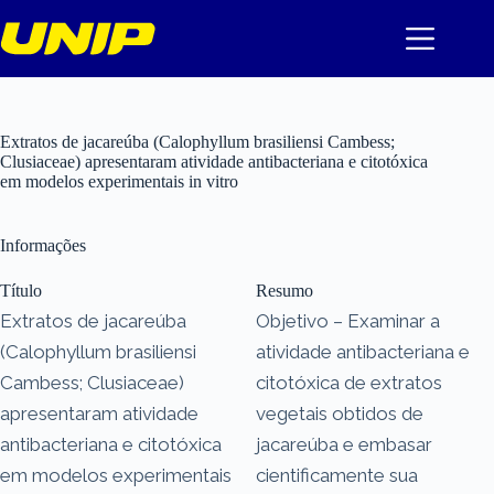
Pular
para
o
conteúdo
Extratos de jacareúba (Calophyllum brasiliensi Cambess;
Clusiaceae) apresentaram atividade antibacteriana e citotóxica
em modelos experimentais in vitro
Informações
Título
Resumo
Extratos de jacareúba
Objetivo – Examinar a
(Calophyllum brasiliensi
atividade antibacteriana e
Cambess; Clusiaceae)
citotóxica de extratos
apresentaram atividade
vegetais obtidos de
antibacteriana e citotóxica
jacareúba e embasar
em modelos experimentais
cientificamente sua