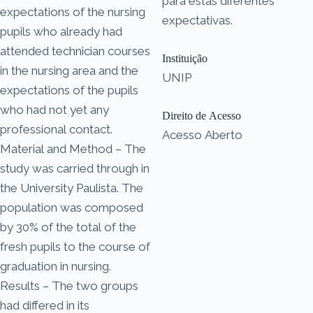
para estas diferentes
expectations of the nursing
expectativas.
pupils who already had
attended technician courses
Instituição
in the nursing area and the
UNIP
expectations of the pupils
who had not yet any
Direito de Acesso
professional contact.
Acesso Aberto
Material and Method – The
study was carried through in
the University Paulista. The
population was composed
by 30% of the total of the
fresh pupils to the course of
graduation in nursing.
Results – The two groups
had differed in its