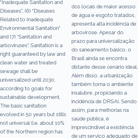
“Inadequate Sanitation and
dos locais de maior acesso
Diseases”, (6) “Diseases
de água e esgoto tratados,
Related to Inadequate
apresenta alta incidência de
Environmental Sanitation”
arbovirose. Apesar do
and (7) “Sanitation and
prazo para universalização
arboviruses”. Sanitation is a
do saneamento básico, o
right guaranteed by law and
Brasil ainda se encontra
clean water and treated
distante desse cenário ideal.
sewage shall be
Além disso, a urbanização
universalized until 2030,
também torna o ambiente
according to goals for
insalubre, propiciando a
sustainable development.
incidência de DRSAI. Sendo
The basic sanitation
assim, para melhorias na
evolved in 50 years but stills
saúde pública, é
not universal (i.e. about 10%
imprescindível a existência
of the Northern region has
de um serviço adequado de