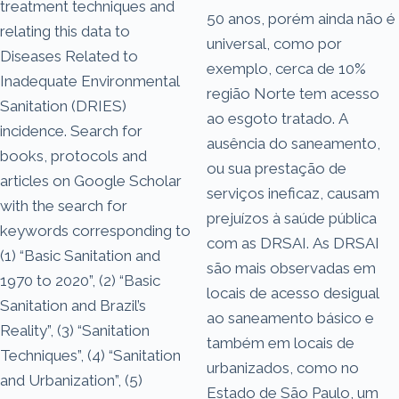
treatment techniques and
50 anos, porém ainda não é
relating this data to
universal, como por
Diseases Related to
exemplo, cerca de 10%
Inadequate Environmental
região Norte tem acesso
Sanitation (DRIES)
ao esgoto tratado. A
incidence. Search for
ausência do saneamento,
books, protocols and
ou sua prestação de
articles on Google Scholar
serviços ineficaz, causam
with the search for
prejuízos à saúde pública
keywords corresponding to
com as DRSAI. As DRSAI
(1) “Basic Sanitation and
são mais observadas em
1970 to 2020”, (2) “Basic
locais de acesso desigual
Sanitation and Brazil’s
ao saneamento básico e
Reality”, (3) “Sanitation
também em locais de
Techniques”, (4) “Sanitation
urbanizados, como no
and Urbanization”, (5)
Estado de São Paulo, um