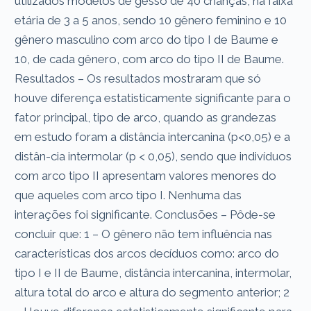
utilizados modelos de gesso de 40 crianças, na faixa
etária de 3 a 5 anos, sendo 10 gênero feminino e 10
gênero masculino com arco do tipo I de Baume e
10, de cada gênero, com arco do tipo II de Baume.
Resultados – Os resultados mostraram que só
houve diferença estatisticamente significante para o
fator principal, tipo de arco, quando as grandezas
em estudo foram a distância intercanina (p<0,05) e a
distân-cia intermolar (p < 0,05), sendo que indivíduos
com arco tipo II apresentam valores menores do
que aqueles com arco tipo I. Nenhuma das
interações foi significante. Conclusões – Pôde-se
concluir que: 1 – O gênero não tem influência nas
características dos arcos decíduos como: arco do
tipo I e II de Baume, distância intercanina, intermolar,
altura total do arco e altura do segmento anterior; 2