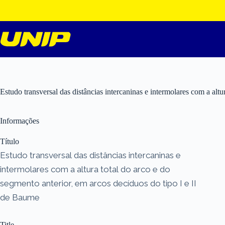
Pular
para
o
conteúdo
Estudo transversal das distâncias intercaninas e intermolares com a alt
Informações
Título
Estudo transversal das distâncias intercaninas e
intermolares com a altura total do arco e do
segmento anterior, em arcos decíduos do tipo I e II
de Baume
Title