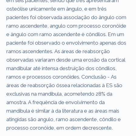
em seis pacientes, sendo que três apresentaram
osteólise unicamente em ângulo, e em três
pacientes foi observada associação do ângulo com
ramo ascendente, angulo com processo coronóide
e ângulo com ramo ascendente è côndilos. Em um
paciente foi observado o envolvimento apenas dos
ramos ascendentes. As áreas de reabsorção
observadas variaram desde uma erosão da cortical
mandibular até intensa destruição dos côndilos,
ramos e processos coronóides. Conclusão - As
áreas de reabsorção óssea relacionadas à ES são
exclusivas na mandibula, acometendo 28% da
amostra. A frequência de envolvimento da
mandibula é similar à da literatura e as áreas mais
atingidas são angulo, ramo ascendente, côndilo e
processo coronóide, em ordem decrescente.