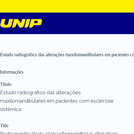
Pular
para
o
conteúdo
Estudo radiográfico das alterações maxilomandibulares em pacientes co
Informações
Título
Estudo radiográfico das alterações
maxilomandibulares em pacientes com esclerose
sistêmica
Title
Radiographic study of maxillomandibular alterations